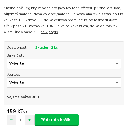
Krásné dívčí legínky, vhodné pro jakoukoliv příležitost, pružné, drží tvar,
příjemný materiál.Nová kolekce,materiál 95%bavlana 5%elastanTabulka
velikostí +-1-2cmvel.98-délka celková 55cm, délka od rozkroku 40cm,
šíře v pase 21-35cmx2vel.104- Délka celková 60cm, délka od rozkroku
43cm, šíře v pase 21...
celý popis
Dostupnost
Skladem 2 ks
Barva číslo
Velikost
Nejsme plátci DPH
159 Kč
/
ks
Přidat do košíku