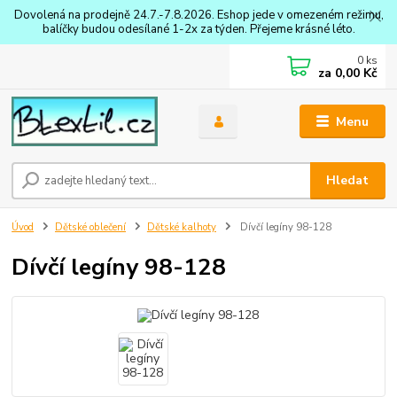
Dovolená na prodejně 24.7.-7.8.2026. Eshop jede v omezeném režimu,
balíčky budou odesílané 1-2x za týden. Přejeme krásné léto.
0
ks
za
0,00 Kč
Menu
Hledat
Úvod
Dětské oblečení
Dětské kalhoty
Dívčí legíny 98-128
Dívčí legíny 98-128