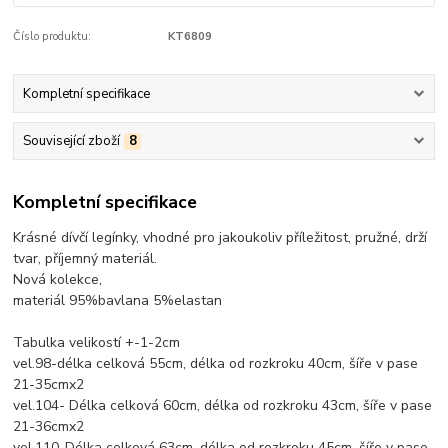
Číslo produktu:
KT6809
Kompletní specifikace
Související zboží
8
Kompletní specifikace
Krásné dívčí legínky, vhodné pro jakoukoliv příležitost, pružné, drží
tvar, příjemný materiál.
Nová kolekce,
materiál 95%bavlana 5%elastan
Tabulka velikostí +-1-2cm
vel.98-délka celková 55cm, délka od rozkroku 40cm, šíře v pase
21-35cmx2
vel.104- Délka celková 60cm, délka od rozkroku 43cm, šíře v pase
21-36cmx2
vel.110-Délka celková 63cm, délka od rozkroku 45cm, šíře v pase