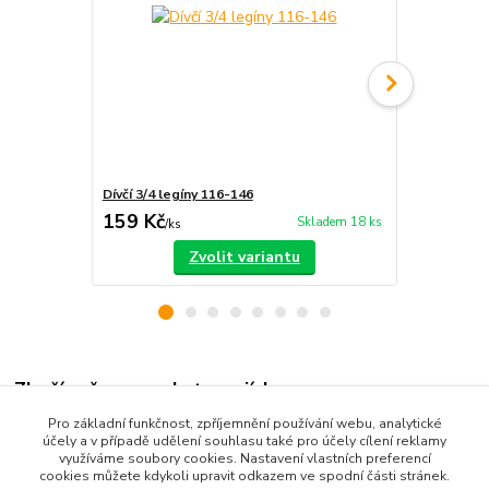
Dívčí 3/4 legíny 116-146
Dívčí 3/4 le
159 Kč
89 Kč
Skladem 18 ks
/
ks
/
ks
Zvolit variantu
Zboží zařazeno v kategoriích
Pro základní funkčnost, zpříjemnění používání webu, analytické
Dětské oblečení
účely a v případě udělení souhlasu také pro účely cílení reklamy
využíváme soubory cookies. Nastavení vlastních preferencí
Dětské kalhoty
cookies můžete kdykoli upravit odkazem ve spodní části stránek.