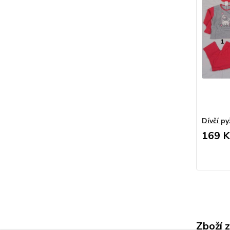
Dívčí p
169 K
Zboží 