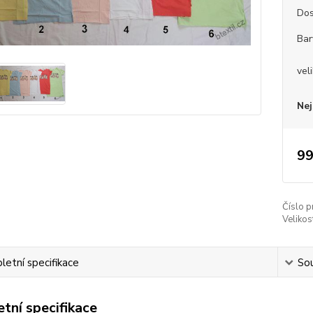
Dos
Bar
vel
Nej
99
Číslo p
Velikos
etní specifikace
Sou
tní specifikace