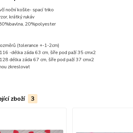
čí noční košile- spací triko
zor, krátký rukáv
 80%bavlna, 20%polyester
rozměrů (tolerance +-1-2cm)
/116 -délka záda 63 cm, šíře pod paží 35 cmx2
/128 délka záda 67 cm, šíře pod paží 37 cmx2
hou zkreslovat
jící zboží
3