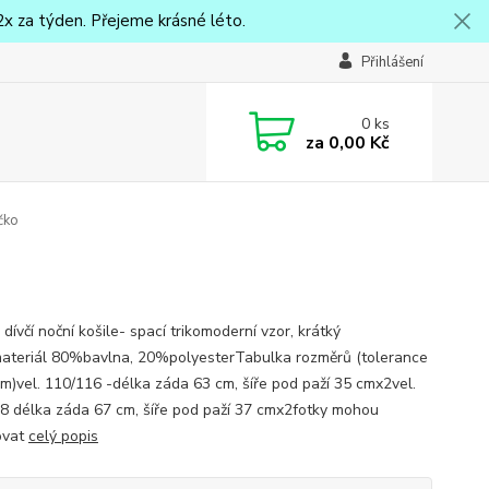
x za týden. Přejeme krásné léto.
Přihlášení
0
ks
za
0,00 Kč
ičko
dívčí noční košile- spací trikomoderní vzor, krátký
ateriál 80%bavlna, 20%polyesterTabulka rozměrů (tolerance
m)vel. 110/116 -délka záda 63 cm, šíře pod paží 35 cmx2vel.
8 délka záda 67 cm, šíře pod paží 37 cmx2fotky mohou
ovat
celý popis