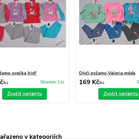
yžamo ovečka IrisF
Dívčí pyžamo Valeria méďa
č
169 Kč
Skladem 1 ks
S
/
ks
/
ks
Zvolit variantu
Zvolit variantu
zařazeno v kategoriích