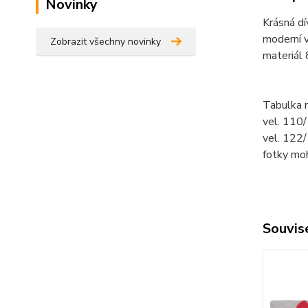
Novinky
Krásná dív
moderní v
Zobrazit všechny novinky
materiál
Tabulka 
vel. 110
vel. 122
fotky mo
Souvise