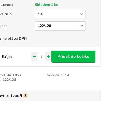
tupnost
Skladem 1 ks
va číslo
ikost
sme plátci DPH
 Kč
Přidat do košíku
/
ks
roduktu:
F853
Barva číslo:
č.4
t:
122/128
visející zboží
3