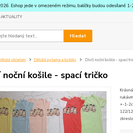
2026. Eshop jede v omezeném režimu, balíčky budou odesílané 1-2
AKTUALITY
Hledat
ětské oblečení
Dětská pyžama a košilky
Dívčí noční košile - spací tr
 noční košile - spací tričko
Krásná 
rukávm
+-1-2c
122/12
zkresl