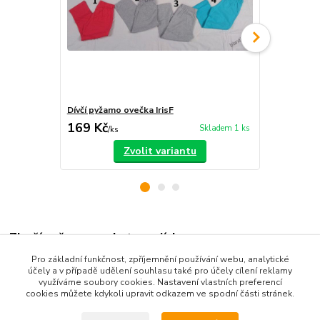
Dívčí pyžamo ovečka IrisF
Dívčí pyžam
169 Kč
169 Kč
Skladem 1 ks
/
ks
/
ks
Zvolit variantu
Zboží zařazeno v kategoriích
Pro základní funkčnost, zpříjemnění používání webu, analytické
Dětské oblečení
účely a v případě udělení souhlasu také pro účely cílení reklamy
využíváme soubory cookies. Nastavení vlastních preferencí
Dětská pyžama a košilky
cookies můžete kdykoli upravit odkazem ve spodní části stránek.