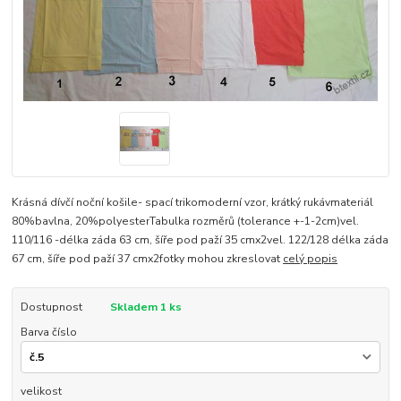
Krásná dívčí noční košile- spací trikomoderní vzor, krátký rukávmateriál
80%bavlna, 20%polyesterTabulka rozměrů (tolerance +-1-2cm)vel.
110/116 -délka záda 63 cm, šíře pod paží 35 cmx2vel. 122/128 délka záda
67 cm, šíře pod paží 37 cmx2fotky mohou zkreslovat
celý popis
Dostupnost
Skladem 1 ks
Barva číslo
velikost