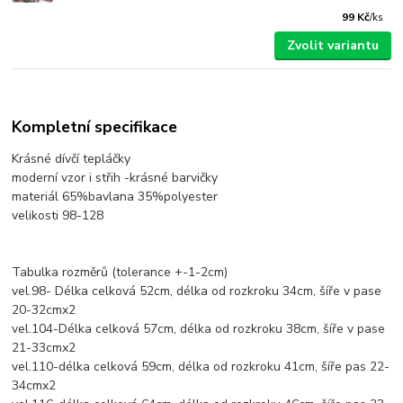
99 Kč
/
ks
Zvolit variantu
Kompletní specifikace
Krásné dívčí tepláčky
moderní vzor i střih -krásné barvičky
materiál 65%bavlana 35%polyester
velikosti 98-128
Tabulka rozměrů (tolerance +-1-2cm)
vel.98- Délka celková 52cm, délka od rozkroku 34cm, šíře v pase
20-32cmx2
vel.104-Délka celková 57cm, délka od rozkroku 38cm, šíře v pase
21-33cmx2
vel.110-délka celková 59cm, délka od rozkroku 41cm, šíře pas 22-
34cmx2