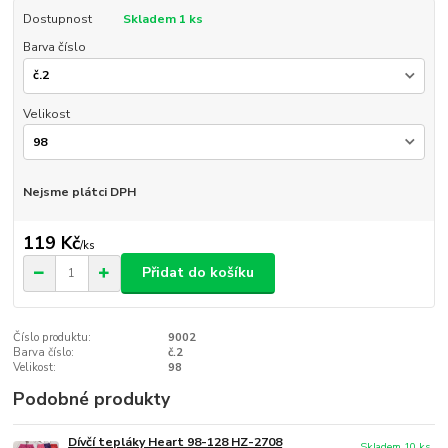
Dostupnost
Skladem 1 ks
Barva číslo
Velikost
Nejsme plátci DPH
119 Kč
/
ks
Přidat do košíku
Číslo produktu:
9002
Barva číslo:
č.2
Velikost:
98
Podobné produkty
Dívčí tepláky Heart 98-128 HZ-2708
Skladem 10 ks