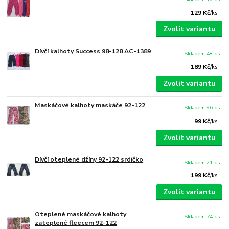
129 Kč
/
ks
Zvolit variantu
Dívčí kalhoty Success 98-128 AC-1389
Skladem 48 ks
189 Kč
/
ks
Zvolit variantu
Maskáčové kalhoty maskáče 92-122
Skladem 96 ks
99 Kč
/
ks
Zvolit variantu
Dívčí oteplené džíny 92-122 srdíčko
Skladem 21 ks
199 Kč
/
ks
Zvolit variantu
Oteplené maskáčové kalhoty
Skladem 74 ks
zateplené fleecem 92-122