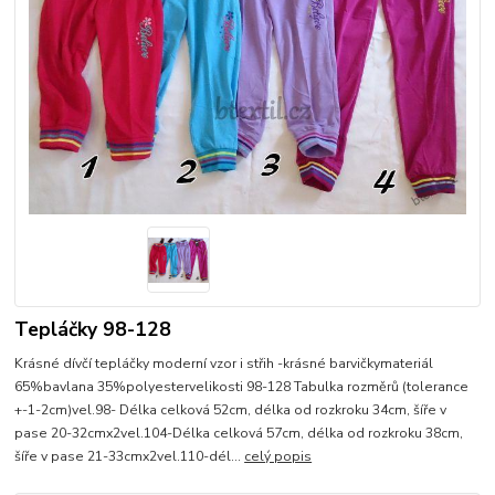
Tepláčky 98-128
Krásné dívčí tepláčky moderní vzor i střih -krásné barvičkymateriál
65%bavlana 35%polyestervelikosti 98-128 Tabulka rozměrů (tolerance
+-1-2cm)vel.98- Délka celková 52cm, délka od rozkroku 34cm, šíře v
pase 20-32cmx2vel.104-Délka celková 57cm, délka od rozkroku 38cm,
šíře v pase 21-33cmx2vel.110-dél...
celý popis