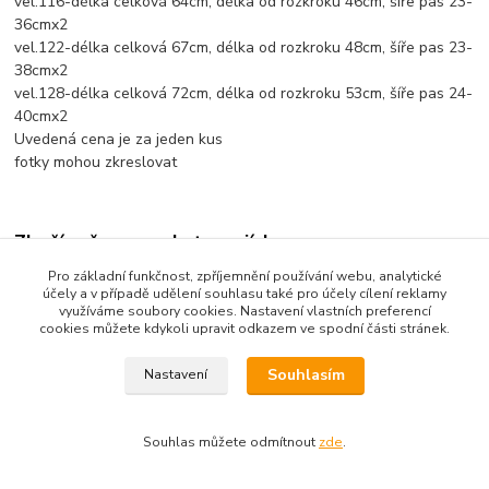
vel.116-délka celková 64cm, délka od rozkroku 46cm, šíře pas 23-
36cmx2
vel.122-délka celková 67cm, délka od rozkroku 48cm, šíře pas 23-
38cmx2
vel.128-délka celková 72cm, délka od rozkroku 53cm, šíře pas 24-
40cmx2
Uvedená cena je za jeden kus
fotky mohou zkreslovat
Zboží zařazeno v kategoriích
Pro základní funkčnost, zpříjemnění používání webu, analytické
Dětské oblečení
účely a v případě udělení souhlasu také pro účely cílení reklamy
využíváme soubory cookies. Nastavení vlastních preferencí
Dětské kalhoty
cookies můžete kdykoli upravit odkazem ve spodní části stránek.
Souhlasím
Nastavení
Souhlas můžete odmítnout
zde
.
Vytvořeno na
Eshop-rychle.cz