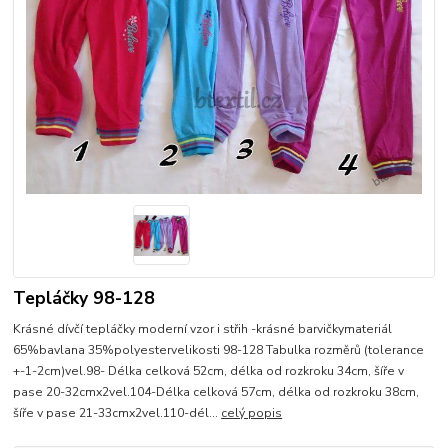
Tepláčky 98-128
Krásné dívčí tepláčky moderní vzor i střih -krásné barvičkymateriál
65%bavlana 35%polyestervelikosti 98-128 Tabulka rozměrů (tolerance
+-1-2cm)vel.98- Délka celková 52cm, délka od rozkroku 34cm, šíře v
pase 20-32cmx2vel.104-Délka celková 57cm, délka od rozkroku 38cm,
šíře v pase 21-33cmx2vel.110-dél...
celý popis