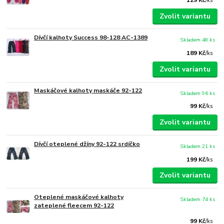
/
ks
Zvolit variantu
Dívčí kalhoty Success 98-128 AC-1389
Skladem 48 ks
189 Kč
/
ks
Zvolit variantu
Maskáčové kalhoty maskáče 92-122
Skladem 96 ks
99 Kč
/
ks
Zvolit variantu
Dívčí oteplené džíny 92-122 srdíčko
Skladem 21 ks
199 Kč
/
ks
Zvolit variantu
Oteplené maskáčové kalhoty
Skladem 74 ks
zateplené fleecem 92-122
99 Kč
/
ks