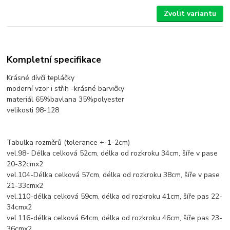
Zvolit variantu
Kompletní specifikace
Krásné dívčí tepláčky
moderní vzor i střih -krásné barvičky
materiál 65%bavlana 35%polyester
velikosti 98-128
Tabulka rozměrů (tolerance +-1-2cm)
vel.98- Délka celková 52cm, délka od rozkroku 34cm, šíře v pase
20-32cmx2
vel.104-Délka celková 57cm, délka od rozkroku 38cm, šíře v pase
21-33cmx2
vel.110-délka celková 59cm, délka od rozkroku 41cm, šíře pas 22-
34cmx2
vel.116-délka celková 64cm, délka od rozkroku 46cm, šíře pas 23-
36cmx2