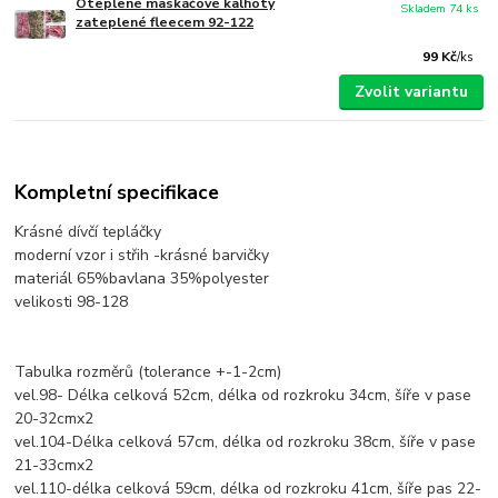
Oteplené maskáčové kalhoty
Skladem 74 ks
zateplené fleecem 92-122
99 Kč
/
ks
Zvolit variantu
Kompletní specifikace
Krásné dívčí tepláčky
moderní vzor i střih -krásné barvičky
materiál 65%bavlana 35%polyester
velikosti 98-128
Tabulka rozměrů (tolerance +-1-2cm)
vel.98- Délka celková 52cm, délka od rozkroku 34cm, šíře v pase
20-32cmx2
vel.104-Délka celková 57cm, délka od rozkroku 38cm, šíře v pase
21-33cmx2
vel.110-délka celková 59cm, délka od rozkroku 41cm, šíře pas 22-