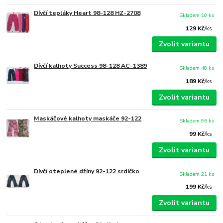
Dívčí tepláky Heart 98-128 HZ-2708
Skladem 10 ks
129 Kč
/
ks
Zvolit variantu
Dívčí kalhoty Success 98-128 AC-1389
Skladem 48 ks
189 Kč
/
ks
Zvolit variantu
Maskáčové kalhoty maskáče 92-122
Skladem 96 ks
99 Kč
/
ks
Zvolit variantu
Dívčí oteplené džíny 92-122 srdíčko
Skladem 21 ks
199 Kč
/
ks
Zvolit variantu