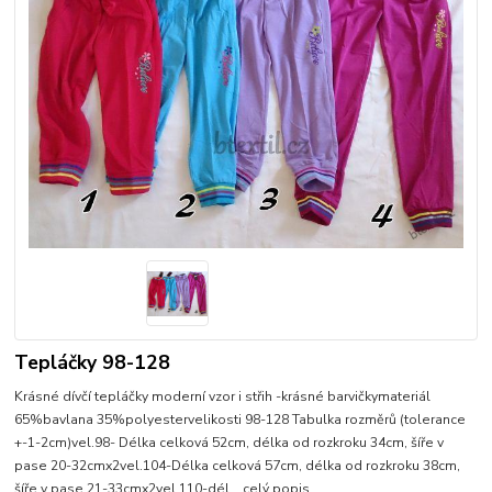
Tepláčky 98-128
Krásné dívčí tepláčky moderní vzor i střih -krásné barvičkymateriál
65%bavlana 35%polyestervelikosti 98-128 Tabulka rozměrů (tolerance
+-1-2cm)vel.98- Délka celková 52cm, délka od rozkroku 34cm, šíře v
pase 20-32cmx2vel.104-Délka celková 57cm, délka od rozkroku 38cm,
šíře v pase 21-33cmx2vel.110-dél...
celý popis