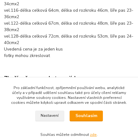
34cmx2
vel.116-délka celková 64cm, délka od rozkroku 46cm, šíře pas 23-
36cmx2
vel.122-délka celková 67cm, délka od rozkroku 48cm, šíře pas 23-
38cmx2
vel.128-délka celková 72cm, délka od rozkroku 53cm, šíře pas 24-
40cmx2
Uvedená cena je za jeden kus
fotky mohou zkreslovat
Zboží zařazeno v kategoriích
Pro základní funkčnost, zpříjemnění používání webu, analytické
Dětské oblečení
účely a v případě udělení souhlasu také pro účely cílení reklamy
využíváme soubory cookies. Nastavení vlastních preferencí
Dětské kalhoty
cookies můžete kdykoli upravit odkazem ve spodní části stránek.
Souhlasím
Nastavení
Souhlas můžete odmítnout
zde
.