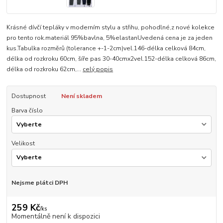
Krásné dívčí tepláky v moderním stylu a střihu, pohodlné,z nové kolekce
pro tento rok.materiál 95%bavlna, 5%elastanUvedená cena je za jeden
kus.Tabulka rozměrů (tolerance +-1-2cm)vel.146-délka celková 84cm,
délka od rozkroku 60cm, šíře pas 30-40cmx2vel.152-délka celková 86cm,
délka od rozkroku 62cm,...
celý popis
Dostupnost
Není skladem
Barva číslo
Velikost
Nejsme plátci DPH
259 Kč
/
ks
Momentálně není k dispozici