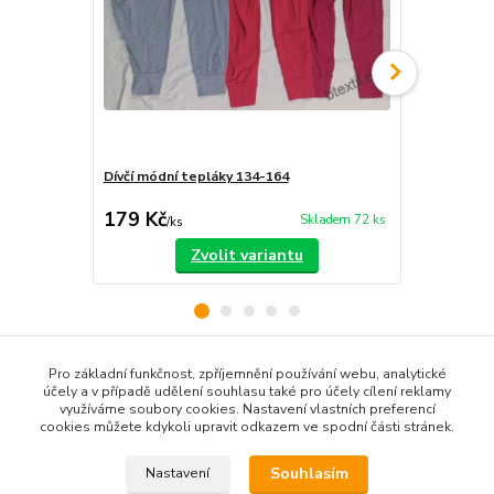
Dívčí módní tepláky 134-164
Dívčí teplák
179 Kč
189 Kč
Skladem 72 ks
/
ks
/
ks
Zvolit variantu
Pro základní funkčnost, zpříjemnění používání webu, analytické
Zboží zařazeno v kategoriích
účely a v případě udělení souhlasu také pro účely cílení reklamy
využíváme soubory cookies. Nastavení vlastních preferencí
Dětské oblečení
cookies můžete kdykoli upravit odkazem ve spodní části stránek.
Dětské kalhoty
Souhlasím
Nastavení