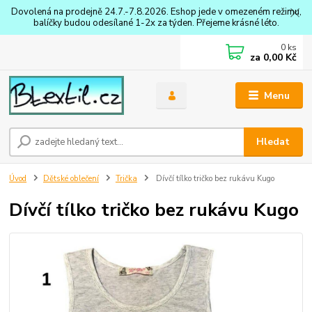
Dovolená na prodejně 24.7.-7.8.2026. Eshop jede v omezeném režimu,
balíčky budou odesílané 1-2x za týden. Přejeme krásné léto.
0
ks
za
0,00 Kč
Menu
Hledat
Úvod
Dětské oblečení
Trička
Dívčí tílko tričko bez rukávu Kugo
Dívčí tílko tričko bez rukávu Kugo