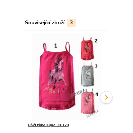
Související zboží
3
Dívčí tílko Kugo 98-128
Dívčí set su