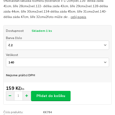
5%elastanTabulka rozměrů (tolerance +-1-2cm)vel.116- délka záda
41cm, šíře 28cmx2vel.122- délka záda 43cm, šíře 29cmx2vel.128-délka
záda 44cm, šíře 30cmx2vel.134-délka záda 45cm, šíře 31cmx2vel.140-
délka záda 47cm, šíře 32cmx2foto může zkr...
celý popis
Dostupnost
Skladem 1 ks
Barva číslo
Velikost
Nejsme plátci DPH
159 Kč
/
ks
Přidat do košíku
Číslo produktu:
KK784