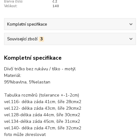
Barva číslo:
č.2
Velikost:
140
Kompletní specifikace
Související zboží
3
Kompletní specifikace
Dívčí tričko bez rukávu / tílko - motýl
Materiál:
95%bavlna, 5%elastan
Tabulka rozměrů (tolerance +-1-2cm)
vel.116- délka záda 41cm, šíře 28cmx2
vel.122- délka záda 43cm, šíře 29cmx2
vel.128-délka záda 44cm, šíře 30cmx2
vel.134-délka záda 45cm, šíře 31cmx2
vel.140- délka záda 47cm, šíře 32cmx2
foto může zkreslovat