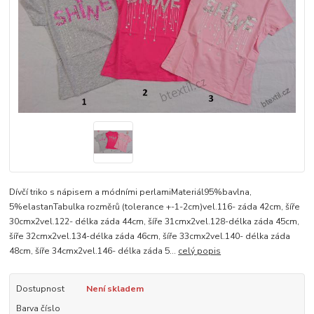
Dívčí triko s nápisem a módními perlamiMateriál95%bavlna,
5%elastanTabulka rozměrů (tolerance +-1-2cm)vel.116- záda 42cm, šíře
30cmx2vel.122- délka záda 44cm, šíře 31cmx2vel.128-délka záda 45cm,
šíře 32cmx2vel.134-délka záda 46cm, šíře 33cmx2vel.140- délka záda
48cm, šíře 34cmx2vel.146- délka záda 5...
celý popis
Dostupnost
Není skladem
Barva číslo