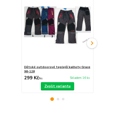
Dětské outdoorové teplejší kalhoty Grace
Dívčí 3/4 le
98-128
299 Kč
129 Kč
Skladem 16 ks
/
ks
/
ks
Zvolit variantu