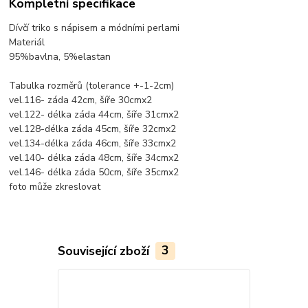
Kompletní specifikace
Dívčí triko s nápisem a módními perlami
Materiál
95%bavlna, 5%elastan
Tabulka rozměrů (tolerance +-1-2cm)
vel.116- záda 42cm, šíře 30cmx2
vel.122- délka záda 44cm, šíře 31cmx2
vel.128-délka záda 45cm, šíře 32cmx2
vel.134-délka záda 46cm, šíře 33cmx2
vel.140- délka záda 48cm, šíře 34cmx2
vel.146- délka záda 50cm, šíře 35cmx2
foto může zkreslovat
Související zboží
3