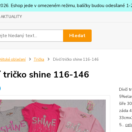
2026. Eshop jede v omezeném režimu, balíčky budou odesílané 1-2
AKTUALITY
Hledat
ětské oblečení
Trička
Dívčí tričko shine 116-146
í tričko shine 116-146
Dívčí 
5%elas
šíře 3
záda 4
33cmx2
5...
cel