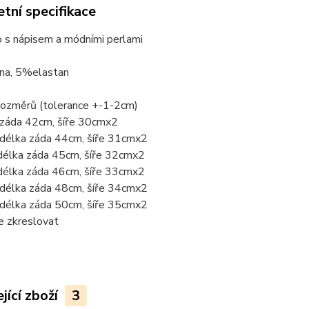
tní specifikace
ko s nápisem a módními perlami
na, 5%elastan
rozměrů (tolerance +-1-2cm)
 záda 42cm, šíře 30cmx2
 délka záda 44cm, šíře 31cmx2
délka záda 45cm, šíře 32cmx2
délka záda 46cm, šíře 33cmx2
 délka záda 48cm, šíře 34cmx2
 délka záda 50cm, šíře 35cmx2
e zkreslovat
jící zboží
3