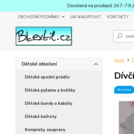
Dovolená na prodejně 24.7.-7.8.
OBCHODNÍ PODMÍNKY
JAK NAKUPOVAT
KONTAKTY
Úvod
D
Dětské oblečení
Dívč
Dětské spodní prádlo
Dětská pyžama a košilky
Novinka
Dětské bundy a kabáty
Dětské kalhoty
Komplety, soupravy