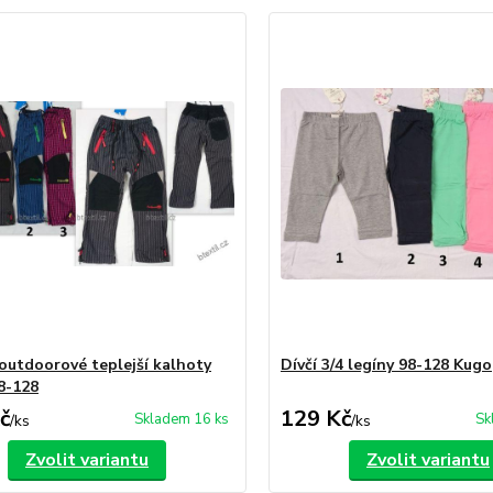
outdoorové teplejší kalhoty
Dívčí 3/4 legíny 98-128 Kugo
8-128
č
129 Kč
Skladem 16 ks
Sk
/
ks
/
ks
Zvolit variantu
Zvolit variantu