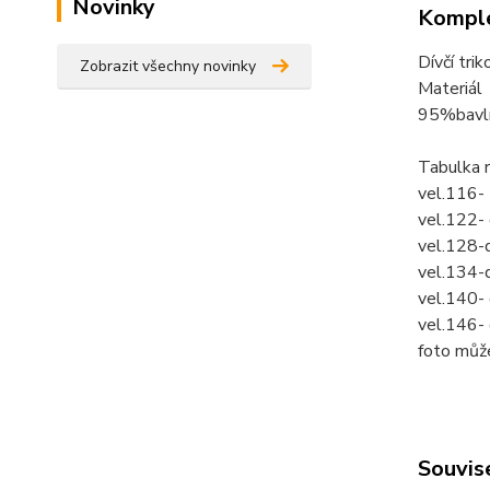
Novinky
Komple
Dívčí tri
Zobrazit všechny novinky
Materiál
95%bavl
Tabulka 
vel.116-
vel.122-
vel.128-
vel.134-
vel.140-
vel.146-
foto můž
Souvise