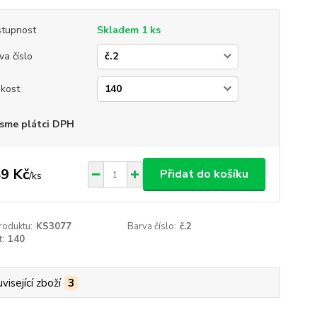
tupnost
Skladem 1 ks
va číslo
ikost
sme plátci DPH
9 Kč
Přidat do košíku
/
ks
roduktu:
KS3077
Barva číslo:
č.2
t:
140
visející zboží
3