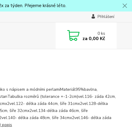
x za týden. Přejeme krásné léto.
Přihlášení
0
ks
za
0,00 Kč
triko s nápisem a módními perlamiMateriál95%bavlna,
tanTabulka rozměrů (tolerance +-1-2cm)vel.116- záda 42cm,
0cmx2vel.122- délka záda 44cm, šíře 31cmx2vel.128-délka
5cm, šíře 32cmx2vel.134-délka záda 46cm, šíře
vel.140- délka záda 48cm, šíře 34cmx2vel.146- délka záda
ý popis