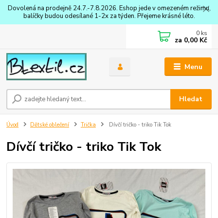
Dovolená na prodejně 24.7.-7.8.2026. Eshop jede v omezeném režimu,
balíčky budou odesílané 1-2x za týden. Přejeme krásné léto.
0
ks
za
0,00 Kč
Menu
Hledat
Úvod
Dětské oblečení
Trička
Dívčí tričko - triko Tik Tok
Dívčí tričko - triko Tik Tok