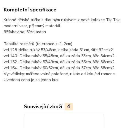
Kompletní specifikace
Krásné dětské tričko s dlouhým rukávem z nové kolekce Tik Tok
moderní vzor, příjemný materiál.
95%bavlna, 5%elastan
Tabulka rozměrů (tolerance +-1-2cm)
vel.128-délka rukáv 53/46cm, délka záda 51cm, šíře 32cmx2
vel.140- Délka rukáv 55/48cm, délka záda 53cm, šíře 34cmx2
vel.152- Délka rukáv 57/49cm, délka záda 55cm, šíře 36cmx2
vel.164- Délka rukáv 60/52cm, délka záda 57cm, šíře 38cmx2
Vysvětlivky: měřeno volně položené, rukáv od krku/od ramene
Uvedená cena je za jeden kus
Související zboží
4