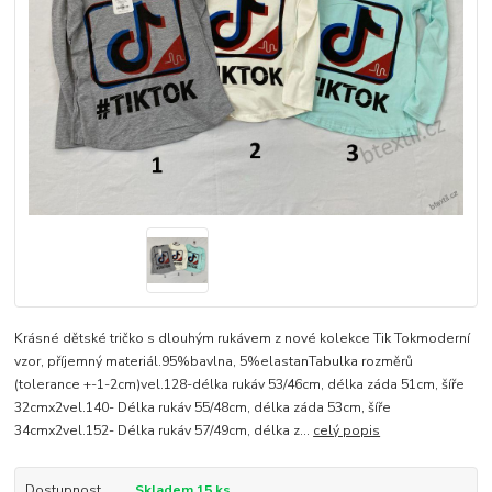
Krásné dětské tričko s dlouhým rukávem z nové kolekce Tik Tokmoderní
vzor, příjemný materiál.95%bavlna, 5%elastanTabulka rozměrů
(tolerance +-1-2cm)vel.128-délka rukáv 53/46cm, délka záda 51cm, šíře
32cmx2vel.140- Délka rukáv 55/48cm, délka záda 53cm, šíře
34cmx2vel.152- Délka rukáv 57/49cm, délka z...
celý popis
Dostupnost
Skladem 15 ks