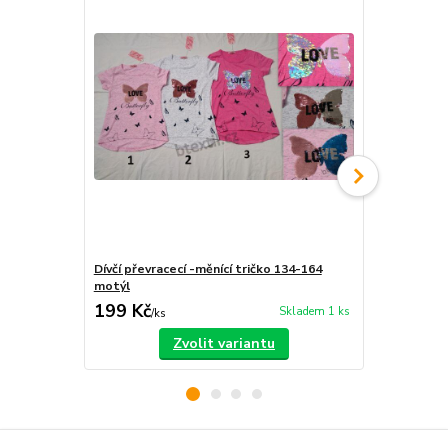
Dívčí převracecí -měnící tričko 134-164
Dívčí triko -
motýl
199 Kč
189 Kč
Skladem 1 ks
/
ks
/
ks
Zvolit variantu