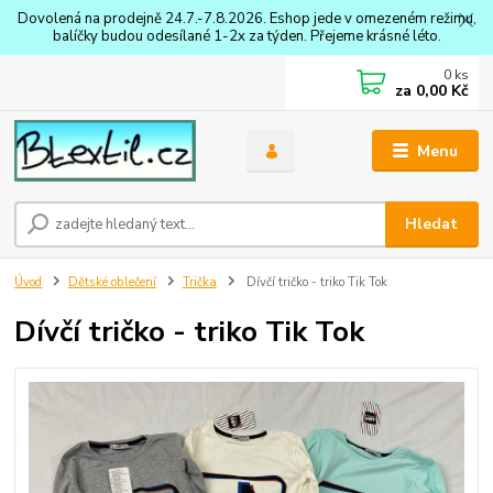
Dovolená na prodejně 24.7.-7.8.2026. Eshop jede v omezeném režimu,
balíčky budou odesílané 1-2x za týden. Přejeme krásné léto.
0
ks
za
0,00 Kč
Menu
Hledat
Úvod
Dětské oblečení
Trička
Dívčí tričko - triko Tik Tok
Dívčí tričko - triko Tik Tok