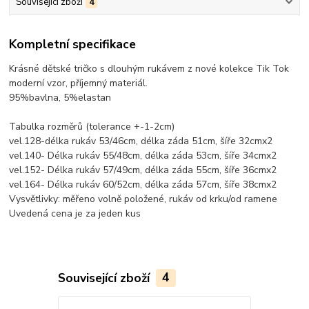
Související zboží
4
Kompletní specifikace
Krásné dětské tričko s dlouhým rukávem z nové kolekce Tik Tok
moderní vzor, příjemný materiál.
95%bavlna, 5%elastan
Tabulka rozměrů (tolerance +-1-2cm)
vel.128-délka rukáv 53/46cm, délka záda 51cm, šíře 32cmx2
vel.140- Délka rukáv 55/48cm, délka záda 53cm, šíře 34cmx2
vel.152- Délka rukáv 57/49cm, délka záda 55cm, šíře 36cmx2
vel.164- Délka rukáv 60/52cm, délka záda 57cm, šíře 38cmx2
Vysvětlivky: měřeno volně položené, rukáv od krku/od ramene
Uvedená cena je za jeden kus
Související zboží
4