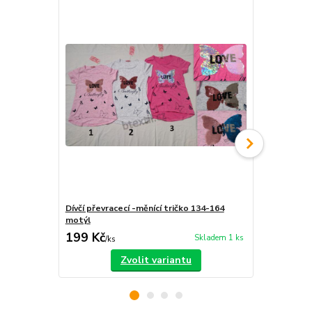
Dívčí převracecí -měnící tričko 134-164
Dívčí triko -
motýl
199 Kč
189 Kč
Skladem 1 ks
/
ks
/
ks
Zvolit variantu