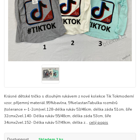
Krásné dětské tričko s dlouhým rukávem z nové kolekce Tik Tokmoderní
vzor, příjemný materiál.95%bavlna, 5%elastanTabulka rozměrů
(tolerance +-1-2cm)vel.128-délka rukáv 53/46cm, délka záda 51cm, šíře
32cmx2vel.140- Délka rukáv 55/48cm, délka záda 53cm, šíře
34cmx2vel.152- Délka rukáv 57/49cm, délka z...
celý popis
Dostupnost
Skladem 2 ks