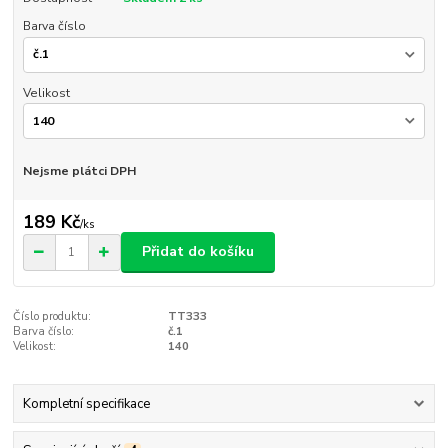
Barva číslo
Velikost
Nejsme plátci DPH
189 Kč
/
ks
Přidat do košíku
Číslo produktu:
TT333
Barva číslo:
č.1
Velikost:
140
Kompletní specifikace