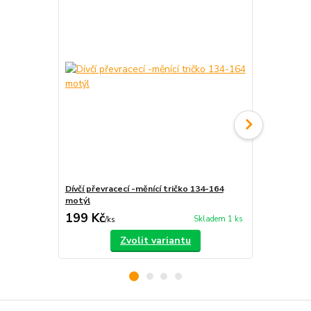
Dívčí převracecí -měnící tričko 134-164
Dívčí triko -
motýl
199 Kč
189 Kč
Skladem 1 ks
/
ks
/
ks
Zvolit variantu