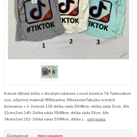
Krásné dětské tričko s dlouhým rukávem z nové kolekce Tik Tokmoderní
vzor, příjemný materiál.95%bavlna, 5%elastanTabulka rozměrů
(tolerance +-1-2cm)vel.128-délka rukáv 53/46cm, délka záda 51cm, šíře
32cmx2vel.140- Délka rukáv 55/48cm, délka záda 53cm, šíře
34cmx2vel.152- Délka rukáv 57/49cm, délka z...
celý popis
Dostupnost
Není skladem