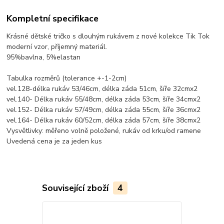
Kompletní specifikace
Krásné dětské tričko s dlouhým rukávem z nové kolekce Tik Tok
moderní vzor, příjemný materiál.
95%bavlna, 5%elastan
Tabulka rozměrů (tolerance +-1-2cm)
vel.128-délka rukáv 53/46cm, délka záda 51cm, šíře 32cmx2
vel.140- Délka rukáv 55/48cm, délka záda 53cm, šíře 34cmx2
vel.152- Délka rukáv 57/49cm, délka záda 55cm, šíře 36cmx2
vel.164- Délka rukáv 60/52cm, délka záda 57cm, šíře 38cmx2
Vysvětlivky: měřeno volně položené, rukáv od krku/od ramene
Uvedená cena je za jeden kus
Související zboží
4