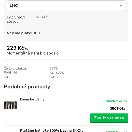
Cena před
290 Kč
slevou
Nejsme plátci DPH
229 Kč
/
ks
Momentálně není k dispozici
Číslo produktu:
8775
EAN kód:
SC-8775
vel.:
L(40)
Podobné produkty
Dámské džíny
Skladem 20 ks
350 Kč
/
ks
Zvolit variantu
Plátěné kalhoty 100% bavlna S-XXL
Skladem 13 ks