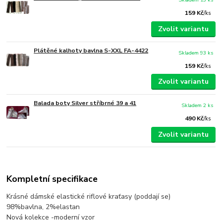
159 Kč
/
ks
Zvolit variantu
Plátěné kalhoty bavlna S-XXL FA-4422
Skladem 93 ks
159 Kč
/
ks
Zvolit variantu
Balada boty Silver stříbrné 39 a 41
Skladem 2 ks
490 Kč
/
ks
Zvolit variantu
Kompletní specifikace
Krásné dámské elastické riflové kraťasy (poddají se)
98%bavlna, 2%elastan
Nová kolekce -moderní vzor