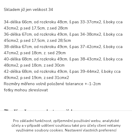
Skladem již jen velikost 34
34-délka 66cm, od rozkroku 48cm, š.pas 33-37cmx2, š.boky cca
43cmx2, p.sed 17,5cm, z.sed 28cm
36-délka 67cm, od rozkroku 49cm, š.pas 34-38cmx2, š.boky cca
45cmx2, p.sed 17,5cm, z.sed 28,5cm
38-délka 67cm, od rozkroku 49cm, š.pas 37-42cmx2, š.boky cca
47cmx2, p.sed 18cm, z. sed 29cm
40-délka 68cm, od rozkroku 49cm, š.pas 38-43cmx2, š.boky cca
48cmx2, p.sed 18cm, z.sed 30cm
42-délka 68cm, od rozkroku 49cm, š.pas 39-44mx2, š.boky cca
49cmx2, p.sed 19cm, z.sed 31cmx2
Rozměry měřeno volně položené tolerance +-1-2cm
fotky mohou zkreslovat
Zboží zařazeno v kategoriích
Pro základní funkčnost, zpříjemnění používání webu, analytické
Dámské oblečení
účely a v případě udělení souhlasu také pro účely cílení reklamy
využíváme soubory cookies. Nastavení vlastních preferencí
Tepláky, kalhoty, 3/4kalhoty