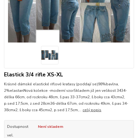
Elastick 3/4 rifle XS-XL
Krásné dámské elastické riflové kraťasy (poddají se)98%bavlna,
2%elastanNová kolekce -moderní vzorSkladem již jen velikost 3434-
délka 66cm, od rozkroku 48cm, š.pas 33-37cmx2, š.boky cca 43cmx2,
p.sed 17,5cm, z.sed 28cm36-délka 67cm, od rozkroku 49cm, š.pas 34-
38cmx2, š.boky cca 45cmx2, p.sed 17,5cm,...
celý popis
Dostupnost
Není skladem
vel.