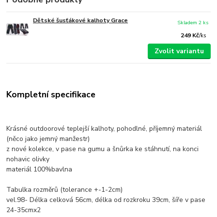
Dětské šusťákové kalhoty Grace
Skladem 2 ks
249 Kč
/
ks
Zvolit variantu
Kompletní specifikace
Krásné outdoorové teplejší kalhoty, pohodlné, příjemný materiál
(něco jako jemný manžestr)
z nové kolekce, v pase na gumu a šnůrka ke stáhnutí, na konci
nohavic olivky
materiál 100%bavlna
Tabulka rozměrů (tolerance +-1-2cm)
vel.98- Délka celková 56cm, délka od rozkroku 39cm, šíře v pase
24-35cmx2