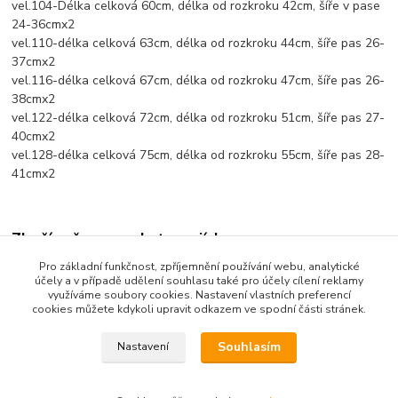
vel.104-Délka celková 60cm, délka od rozkroku 42cm, šíře v pase
24-36cmx2
vel.110-délka celková 63cm, délka od rozkroku 44cm, šíře pas 26-
37cmx2
vel.116-délka celková 67cm, délka od rozkroku 47cm, šíře pas 26-
38cmx2
vel.122-délka celková 72cm, délka od rozkroku 51cm, šíře pas 27-
40cmx2
vel.128-délka celková 75cm, délka od rozkroku 55cm, šíře pas 28-
41cmx2
Zboží zařazeno v kategoriích
Pro základní funkčnost, zpříjemnění používání webu, analytické
Dětské oblečení
účely a v případě udělení souhlasu také pro účely cílení reklamy
využíváme soubory cookies. Nastavení vlastních preferencí
Dětské kalhoty
cookies můžete kdykoli upravit odkazem ve spodní části stránek.
Souhlasím
Nastavení