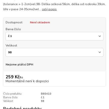
(tolerance +-1-2cm)vel.98- Délka celková 56cm, délka od rozkroku 39cm,
šíře v pase 24-35cmx2vel...
celý popis
Dostupnost
Není skladem
Barva číslo
Velikost
Nejsme plátci DPH
259 Kč
/
ks
Momentálně není k dispozici
Číslo produktu:
B60410
Barva číslo:
č.1
Velikost:
98
Podobné produkty