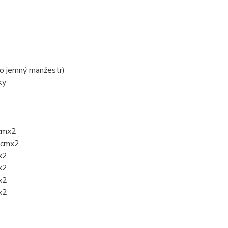
ko jemný manžestr)
ky
5cmx2
36cmx2
x2
x2
x2
x2