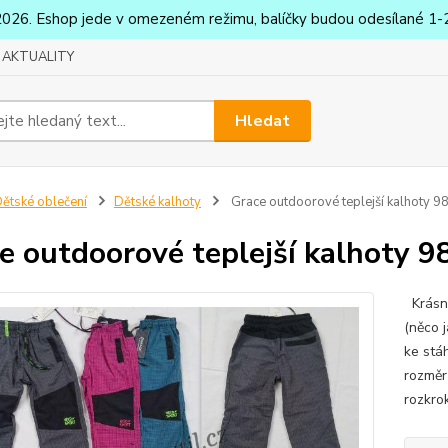
2026. Eshop jede v omezeném režimu, balíčky budou odesílané 1-2
AKTUALITY
Hledat
ětské oblečení
Dětské kalhoty
Grace outdoorové teplejší kalhoty 9
e outdoorové teplejší kalhoty 9
Krásné
(něco 
ke stá
rozměr
rozkro