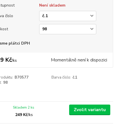
tupnost
Není skladem
va číslo
ikost
sme plátci DPH
9 Kč
Momentálně není k dispozici
/
ks
roduktu:
B70577
Barva číslo:
č.1
t:
98
Skladem 2 ks
Zvolit variantu
249 Kč
/
ks