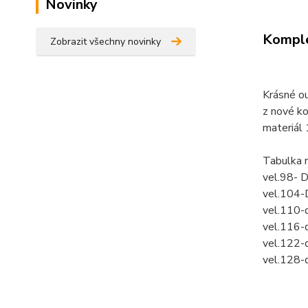
Novinky
Komple
Zobrazit všechny novinky
Krásné ou
z nové ko
materiál
Tabulka 
vel.98- 
vel.104-
vel.110-
vel.116-
vel.122-
vel.128-