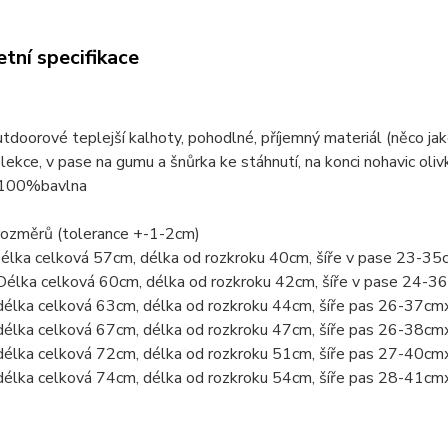
tní specifikace
tdoorové teplejší kalhoty, pohodlné, příjemný materiál (něco ja
lekce, v pase na gumu a šnůrka ke stáhnutí, na konci nohavic oliv
 100%bavlna
rozměrů (tolerance +-1-2cm)
Délka celková 57cm, délka od rozkroku 40cm, šíře v pase 23-3
Délka celková 60cm, délka od rozkroku 42cm, šíře v pase 24-
délka celková 63cm, délka od rozkroku 44cm, šíře pas 26-37cm
délka celková 67cm, délka od rozkroku 47cm, šíře pas 26-38cm
délka celková 72cm, délka od rozkroku 51cm, šíře pas 27-40cm
délka celková 74cm, délka od rozkroku 54cm, šíře pas 28-41cm