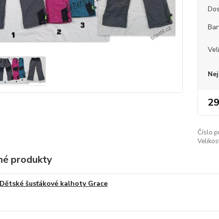
Dos
Bar
Vel
Nej
29
Číslo p
Velikos
é produkty
Dětské šusťákové kalhoty Grace