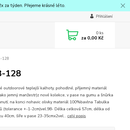
x za týden. Přejeme krásné léto.
Přihlášení
0
ks
za
0,00 Kč
8-128
8-128
 outdoorové teplejší kalhoty, pohodlné, příjemný materiál
jako jemný manžestr)z nové kolekce, v pase na gumu a šnůrka
hnutí, na konci nohavic olivky materiál 100%bavlna Tabulka
ů (tolerance +-1-2cm)vel.98- Délka celková 57cm, délka od
ku 40cm, šíře v pase 23-35cmx2vel...
celý popis