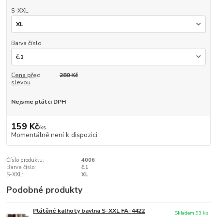
S-XXL
Barva číslo
Cena před
280 Kč
slevou
Nejsme plátci DPH
159 Kč
/
ks
Momentálně není k dispozici
Číslo produktu:
4006
Barva číslo:
č.1
S-XXL:
XL
Podobné produkty
Plátěné kalhoty bavlna S-XXL FA-4422
Skladem 93 ks