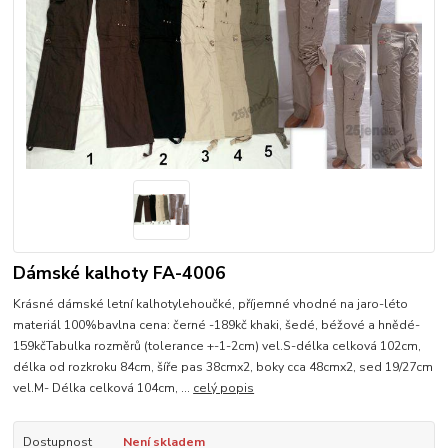
Dámské kalhoty FA-4006
Krásné dámské letní kalhotylehoučké, příjemné vhodné na jaro-léto
materiál 100%bavlna cena: černé -189kč khaki, šedé, béžové a hnědé-
159kčTabulka rozměrů (tolerance +-1-2cm) vel.S-délka celková 102cm,
délka od rozkroku 84cm, šíře pas 38cmx2, boky cca 48cmx2, sed 19/27cm
vel.M- Délka celková 104cm, ...
celý popis
Dostupnost
Není skladem