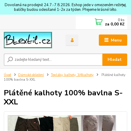
Dovolená na prodejně 24.7.-7.8.2026. Eshop jede v omezeném režimu,
balíčky budou odesílané 1-2x za týden. Přejeme krásné léto.
0
ks
za
0,00 Kč
Menu
Hledat
Úvod
Dámské oblečení
Tepláky, kalhoty, 3/4kalhoty
Plátěné kalhoty
100% bavlna S-XXL
Plátěné kalhoty 100% bavlna S-
XXL