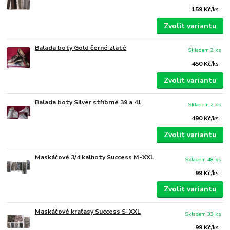
159 Kč
/
ks
Zvolit variantu
Balada boty Gold černé zlaté
Skladem 2 ks
450 Kč
/
ks
Zvolit variantu
Balada boty Silver stříbrné 39 a 41
Skladem 2 ks
490 Kč
/
ks
Zvolit variantu
Maskáčové 3/4 kalhoty Success M-XXL
Skladem 48 ks
99 Kč
/
ks
Zvolit variantu
Maskáčové kraťasy Success S-XXL
Skladem 33 ks
99 Kč
/
ks