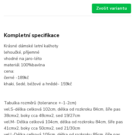
Zvolit variantu
Kompletní specifikace
Krásné dámské letní kalhoty
lehoučké, příjemné
vhodné na jaro-léto
materiál 100%bavlna
cena:
černé -189kč
khaki, šedé, béžové a hnědé- 159kč
Tabulka rozměrů (tolerance +-1-2cm)
vel.S-délka celková 102cm, délka od rozkroku 84cm, šíře pas
38cmx2, boky cca 48cmx2, sed 19/27cm
vel.M- Délka celková 104cm, délka od rozkroku 84cm, šíře pas
41cmx2, boky cca 50cmx2, sed 21/30cm
vel.L-Délka celková 105cm, délka od rozkroku 85cm, šíře pas