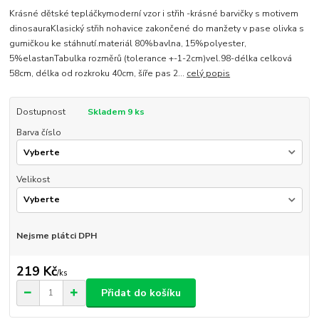
Krásné dětské tepláčkymoderní vzor i střih -krásné barvičky s motivem
dinosauraKlasický střih nohavice zakončené do manžety v pase olivka s
gumičkou ke stáhnutí.materiál 80%bavlna, 15%polyester,
5%elastanTabulka rozměrů (tolerance +-1-2cm)vel.98-délka celková
58cm, délka od rozkroku 40cm, šíře pas 2...
celý popis
Dostupnost
Skladem 9 ks
Barva číslo
Velikost
Nejsme plátci DPH
219 Kč
/
ks
Přidat do košíku