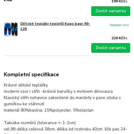
199 Kč
/
ks
Zvolit variantu
Dětské tepláky teplejší Kugo bagr 98-
Skladem 4 ks
128
229 Kč
/
ks
Zvolit variantu
Kompletní specifikace
Krásné dětské tepláčky
moderní vzor i střih -krásné barvičky s motivem dinosaura
Klasický střih nohavice zakončené do manžety v pase olivka s
gumičkou ke stáhnutí.
materiál 80%bavlna, 15%polyester, 5%elastan
Tabulka rozměrů (tolerance +-1-2cm)
vel.98-délka celková 58cm, délka od rozkroku 40cm, šíře pas 24-