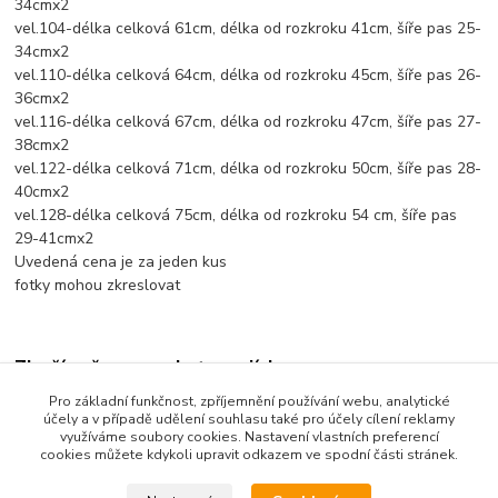
34cmx2
vel.104-délka celková 61cm, délka od rozkroku 41cm, šíře pas 25-
34cmx2
vel.110-délka celková 64cm, délka od rozkroku 45cm, šíře pas 26-
36cmx2
vel.116-délka celková 67cm, délka od rozkroku 47cm, šíře pas 27-
38cmx2
vel.122-délka celková 71cm, délka od rozkroku 50cm, šíře pas 28-
40cmx2
vel.128-délka celková 75cm, délka od rozkroku 54 cm, šíře pas
29-41cmx2
Uvedená cena je za jeden kus
fotky mohou zkreslovat
Zboží zařazeno v kategoriích
Pro základní funkčnost, zpříjemnění používání webu, analytické
Dětské oblečení
účely a v případě udělení souhlasu také pro účely cílení reklamy
využíváme soubory cookies. Nastavení vlastních preferencí
Dětské kalhoty
cookies můžete kdykoli upravit odkazem ve spodní části stránek.