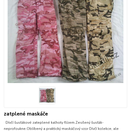
zatplené maskáče
Dívčí šusťákové zateplené kalhoty flízem.Zesílený šusťák-
neprofoukne.Oblíbený a praktický maskáčový vzor Dívčí kolekce, ale