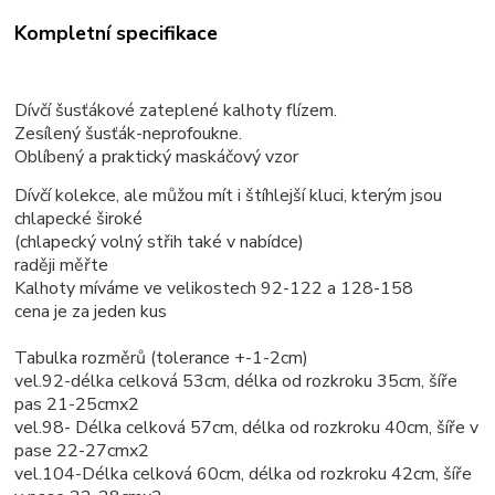
Kompletní specifikace
Dívčí šusťákové zateplené kalhoty flízem.
Zesílený šusťák-neprofoukne.
Oblíbený a praktický maskáčový vzor
Dívčí kolekce, ale můžou mít i štíhlejší kluci, kterým jsou
chlapecké široké
(chlapecký volný střih také v nabídce)
raději měřte
Kalhoty míváme ve velikostech 92-122 a 128-158
cena je za jeden kus
Tabulka rozměrů (tolerance +-1-2cm)
vel.92-délka celková 53cm, délka od rozkroku 35cm, šíře
pas 21-25cmx2
vel.98- Délka celková 57cm, délka od rozkroku 40cm, šíře v
pase 22-27cmx2
vel.104-Délka celková 60cm, délka od rozkroku 42cm, šíře