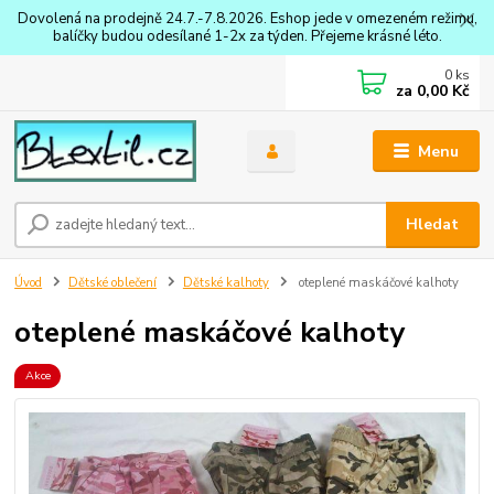
Dovolená na prodejně 24.7.-7.8.2026. Eshop jede v omezeném režimu,
balíčky budou odesílané 1-2x za týden. Přejeme krásné léto.
0
ks
za
0,00 Kč
Menu
Hledat
Úvod
Dětské oblečení
Dětské kalhoty
oteplené maskáčové kalhoty
oteplené maskáčové kalhoty
Akce