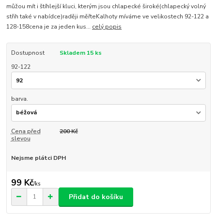
můžou mít i štíhlejší kluci, kterým jsou chlapecké široké(chlapecký volný
střih také v nabídce)raději měřteKalhoty míváme ve velikostech 92-122 a
128-158cena je za jeden kus...
celý popis
Dostupnost
Skladem 15 ks
92-122
barva.
Cena před
200 Kč
slevou
Nejsme plátci DPH
99 Kč
/
ks
Přidat do košíku