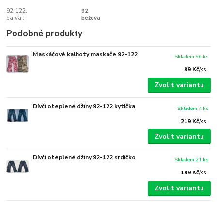
92-122:
92
barva.:
béžová
Podobné produkty
Maskáčové kalhoty maskáče 92-122
Skladem 96 ks
99 Kč
/
ks
Zvolit variantu
Dívčí oteplené džíny 92-122 kytička
Skladem 4 ks
219 Kč
/
ks
Zvolit variantu
Dívčí oteplené džíny 92-122 srdíčko
Skladem 21 ks
199 Kč
/
ks
Zvolit variantu