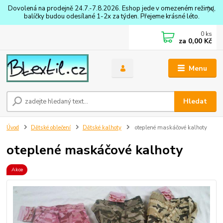
Dovolená na prodejně 24.7.-7.8.2026. Eshop jede v omezeném režimu,
balíčky budou odesílané 1-2x za týden. Přejeme krásné léto.
0
ks
za
0,00 Kč
Menu
Hledat
Úvod
Dětské oblečení
Dětské kalhoty
oteplené maskáčové kalhoty
oteplené maskáčové kalhoty
Akce