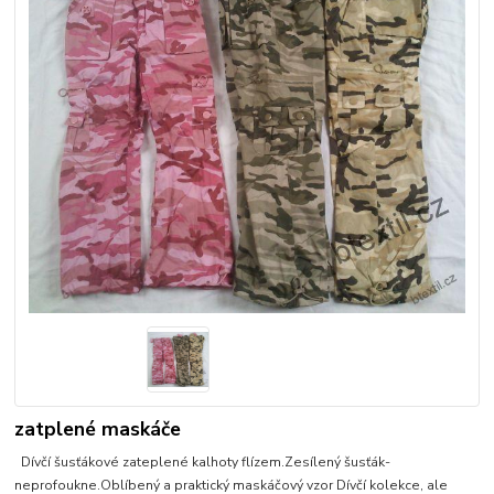
zatplené maskáče
Dívčí šusťákové zateplené kalhoty flízem.Zesílený šusťák-
neprofoukne.Oblíbený a praktický maskáčový vzor Dívčí kolekce, ale