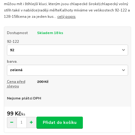
můžou mít i štíhlejší kluci, kterým jsou chlapecké široké(chlapecký volný
střih také v nabídce)raději měřteKalhoty míváme ve velikostech 92-122 a
128-158cena je za jeden kus...
celý popis
Dostupnost
Skladem 18 ks
92-122
barva.
Cena před
200 Kč
slevou
Nejsme plátci DPH
99 Kč
/
ks
Přidat do košíku