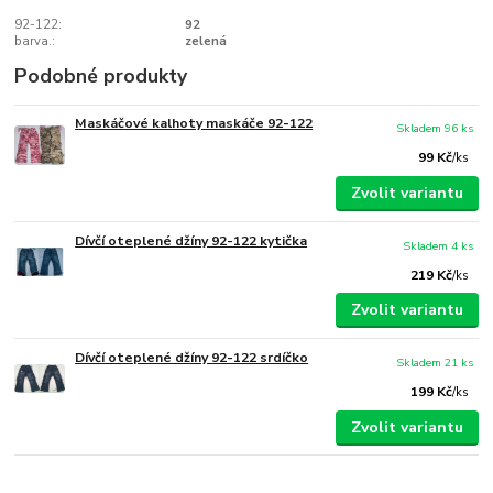
92-122:
92
barva.:
zelená
Podobné produkty
Maskáčové kalhoty maskáče 92-122
Skladem 96 ks
99 Kč
/
ks
Zvolit variantu
Dívčí oteplené džíny 92-122 kytička
Skladem 4 ks
219 Kč
/
ks
Zvolit variantu
Dívčí oteplené džíny 92-122 srdíčko
Skladem 21 ks
199 Kč
/
ks
Zvolit variantu