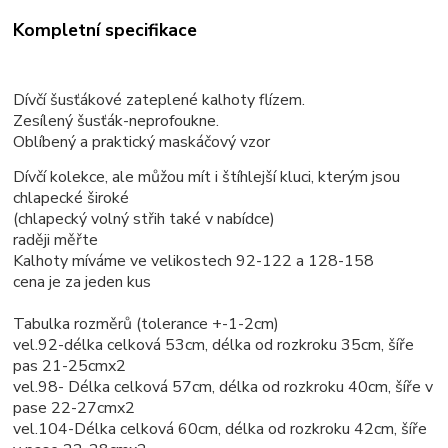
Kompletní specifikace
Dívčí šusťákové zateplené kalhoty flízem.
Zesílený šusťák-neprofoukne.
Oblíbený a praktický maskáčový vzor
Dívčí kolekce, ale můžou mít i štíhlejší kluci, kterým jsou
chlapecké široké
(chlapecký volný střih také v nabídce)
raději měřte
Kalhoty míváme ve velikostech 92-122 a 128-158
cena je za jeden kus
Tabulka rozměrů (tolerance +-1-2cm)
vel.92-délka celková 53cm, délka od rozkroku 35cm, šíře
pas 21-25cmx2
vel.98- Délka celková 57cm, délka od rozkroku 40cm, šíře v
pase 22-27cmx2
vel.104-Délka celková 60cm, délka od rozkroku 42cm, šíře