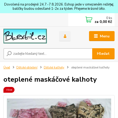
Dovolená na prodejně 24.7.-7.8.2026. Eshop jede v omezeném režimu,
balíčky budou odesílané 1-2x za týden. Přejeme krásné léto.
0
ks
za
0,00 Kč
Menu
Hledat
Úvod
Dětské oblečení
Dětské kalhoty
oteplené maskáčové kalhoty
oteplené maskáčové kalhoty
Akce