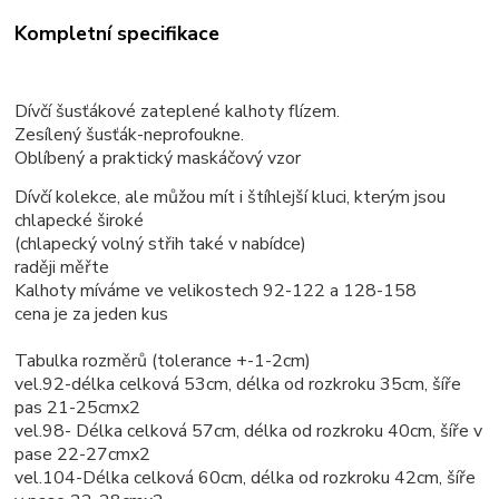
Kompletní specifikace
Dívčí šusťákové zateplené kalhoty flízem.
Zesílený šusťák-neprofoukne.
Oblíbený a praktický maskáčový vzor
Dívčí kolekce, ale můžou mít i štíhlejší kluci, kterým jsou
chlapecké široké
(chlapecký volný střih také v nabídce)
raději měřte
Kalhoty míváme ve velikostech 92-122 a 128-158
cena je za jeden kus
Tabulka rozměrů (tolerance +-1-2cm)
vel.92-délka celková 53cm, délka od rozkroku 35cm, šíře
pas 21-25cmx2
vel.98- Délka celková 57cm, délka od rozkroku 40cm, šíře v
pase 22-27cmx2
vel.104-Délka celková 60cm, délka od rozkroku 42cm, šíře