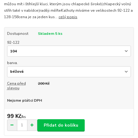
můžou mít i štíhlejší kluci, kterým jsou chlapecké široké(chlapecký volný
střih také v nabídce)raději měřteKalhoty míváme ve velikostech 92-122 a
128-158cena je za jeden kus...
celý popis
Dostupnost
Skladem 5 ks
92-122
barva.
Cena před
200 Kč
slevou
Nejsme plátci DPH
99 Kč
/
ks
Přidat do košíku