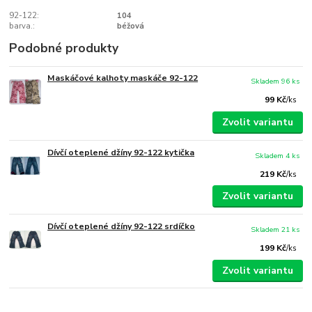
92-122:
104
barva.:
béžová
Podobné produkty
Maskáčové kalhoty maskáče 92-122
Skladem 96 ks
99 Kč
/
ks
Zvolit variantu
Dívčí oteplené džíny 92-122 kytička
Skladem 4 ks
219 Kč
/
ks
Zvolit variantu
Dívčí oteplené džíny 92-122 srdíčko
Skladem 21 ks
199 Kč
/
ks
Zvolit variantu