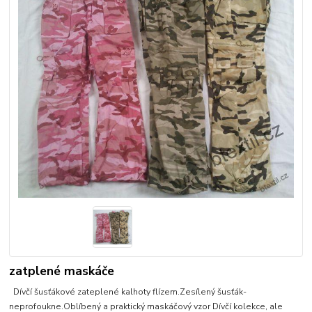
zatplené maskáče
Dívčí šusťákové zateplené kalhoty flízem.Zesílený šusťák-
neprofoukne.Oblíbený a praktický maskáčový vzor Dívčí kolekce, ale