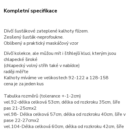
Kompletní specifikace
Dívčí šusťákové zateplené kalhoty flízem.
Zesílený šusťák-neprofoukne.
Oblíbený a praktický maskáčový vzor
Dívčí kolekce, ale můžou mít i štíhlejší kluci, kterým jsou
chlapecké široké
(chlapecký volný střih také v nabídce)
raději měřte
Kalhoty míváme ve velikostech 92-122 a 128-158
cena je za jeden kus
Tabulka rozměrů (tolerance +-1-2cm)
vel.92-délka celková 53cm, délka od rozkroku 35cm, šíře
pas 21-25cmx2
vel.98- Délka celková 57cm, délka od rozkroku 40cm, šíře v
pase 22-27cmx2
vel.104-Délka celková 60cm, délka od rozkroku 42cm, šíře