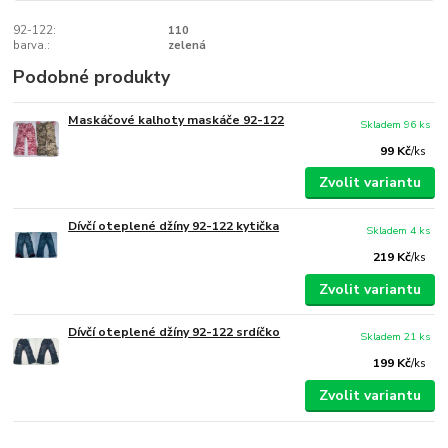
92-122:
110
barva.:
zelená
Podobné produkty
Maskáčové kalhoty maskáče 92-122
Skladem 96 ks
99 Kč
/
ks
Zvolit variantu
Dívčí oteplené džíny 92-122 kytička
Skladem 4 ks
219 Kč
/
ks
Zvolit variantu
Dívčí oteplené džíny 92-122 srdíčko
Skladem 21 ks
199 Kč
/
ks
Zvolit variantu