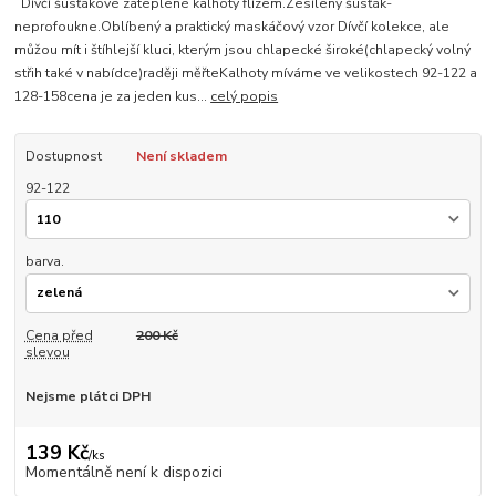
Dívčí šusťákové zateplené kalhoty flízem.Zesílený šusťák-
neprofoukne.Oblíbený a praktický maskáčový vzor Dívčí kolekce, ale
můžou mít i štíhlejší kluci, kterým jsou chlapecké široké(chlapecký volný
střih také v nabídce)raději měřteKalhoty míváme ve velikostech 92-122 a
128-158cena je za jeden kus...
celý popis
Dostupnost
Není skladem
92-122
barva.
Cena před
200 Kč
slevou
Nejsme plátci DPH
139 Kč
/
ks
Momentálně není k dispozici