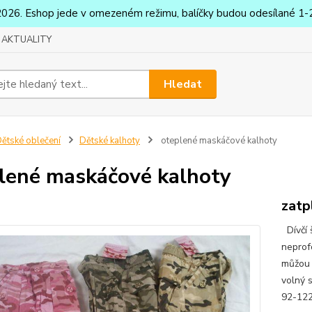
2026. Eshop jede v omezeném režimu, balíčky budou odesílané 1-2
AKTUALITY
Hledat
ětské oblečení
Dětské kalhoty
oteplené maskáčové kalhoty
lené maskáčové kalhoty
zatp
Dívčí 
neprof
můžou m
volný 
92-122