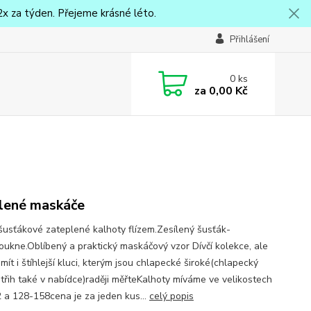
x za týden. Přejeme krásné léto.
Přihlášení
0
ks
za
0,00 Kč
lené maskáče
šusťákové zateplené kalhoty flízem.Zesílený šusťák-
oukne.Oblíbený a praktický maskáčový vzor Dívčí kolekce, ale
ít i štíhlejší kluci, kterým jsou chlapecké široké(chlapecký
střih také v nabídce)raději měřteKalhoty míváme ve velikostech
 a 128-158cena je za jeden kus...
celý popis