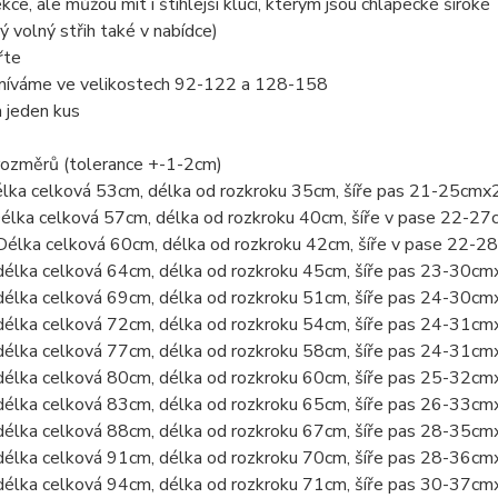
ekce, ale můžou mít i štíhlejší kluci, kterým jsou chlapecké široké
ý volný střih také v nabídce)
řte
míváme ve velikostech 92-122 a 128-158
a jeden kus
rozměrů (tolerance +-1-2cm)
élka celková 53cm, délka od rozkroku 35cm, šíře pas 21-25cmx
Délka celková 57cm, délka od rozkroku 40cm, šíře v pase 22-2
Délka celková 60cm, délka od rozkroku 42cm, šíře v pase 22-
délka celková 64cm, délka od rozkroku 45cm, šíře pas 23-30cm
délka celková 69cm, délka od rozkroku 51cm, šíře pas 24-30cm
délka celková 72cm, délka od rozkroku 54cm, šíře pas 24-31cm
délka celková 77cm, délka od rozkroku 58cm, šíře pas 24-31cm
délka celková 80cm, délka od rozkroku 60cm, šíře pas 25-32cm
délka celková 83cm, délka od rozkroku 65cm, šíře pas 26-33cm
délka celková 88cm, délka od rozkroku 67cm, šíře pas 28-35cm
délka celková 91cm, délka od rozkroku 70cm, šíře pas 28-36cm
délka celková 94cm, délka od rozkroku 71cm, šíře pas 30-37cm