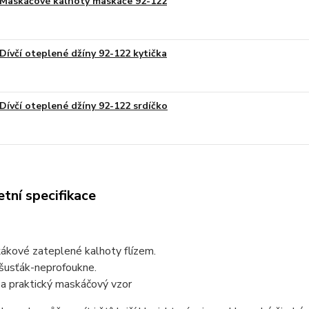
Maskáčové kalhoty maskáče 92-122
Dívčí oteplené džíny 92-122 kytička
Dívčí oteplené džíny 92-122 srdíčko
tní specifikace
ťákové zateplené kalhoty flízem.
 šusťák-neprofoukne.
 a praktický maskáčový vzor