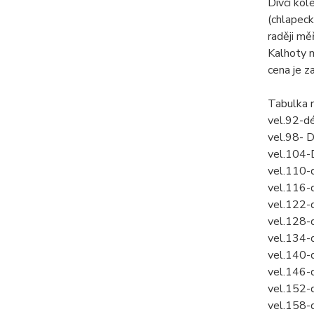
Dívčí kol
(chlapeck
raději mě
Kalhoty 
cena je z
Tabulka 
vel.92-d
vel.98- 
vel.104-
vel.110-
vel.116-
vel.122-
vel.128-
vel.134-
vel.140-
vel.146-
vel.152-
vel.158-