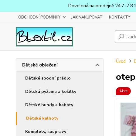
Dovolená na prodejně 24.7.-7.8.
OBCHODNÍ PODMÍNKY
JAK NAKUPOVAT
KONTAKTY
Úvod
D
Dětské oblečení
otep
Dětské spodní prádlo
Dětská pyžama a košilky
Akce
Dětské bundy a kabáty
Dětské kalhoty
Komplety, soupravy