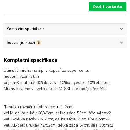
Zvolit variantu
Kompletní specifikace
Související zboží
6
Kompletní specifikace
Dámská mikina na zip, s kapucí za super cenu.
moderní vzor i střih,
příjemný materiál 80%bavlna, 10%polyester, 10%elasten.
Mikiny míváme ve velikostech M-XXL ale raději přeměřte
Tabulka rozměrů (tolerance +-1-2cm)
vel.M-délka rukáv 66/49cm, délka záda 53cm, šíře 44cmx2
vel. L-délka rukáv 70/51cm, délka záda 55cm šíře 47cmx2
vel. XL-délka rukáv 72/52cm, délka záda 57cm, šíře 50cmx2