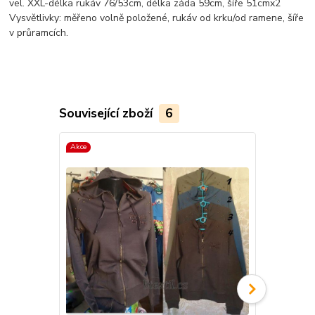
vel. XXL-délka rukáv 76/53cm, délka záda 59cm, šíře 51cmx2
Vysvětlivky: měřeno volně položené, rukáv od krku/od ramene, šíře
v průramcích.
Související zboží
6
Akce