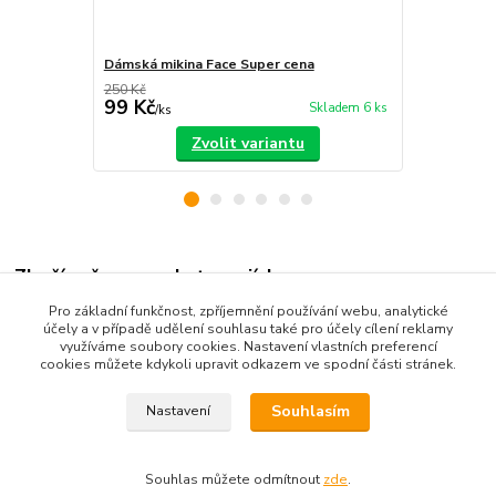
Dámská mikina Face Super cena
Dámské dží
250 Kč
99 Kč
350 Kč
Skladem 6 ks
/
ks
/
ks
Zvolit variantu
Zboží zařazeno v kategoriích
Pro základní funkčnost, zpříjemnění používání webu, analytické
Dámské oblečení
účely a v případě udělení souhlasu také pro účely cílení reklamy
využíváme soubory cookies. Nastavení vlastních preferencí
mikiny, soupravy
cookies můžete kdykoli upravit odkazem ve spodní části stránek.
Souhlasím
Nastavení
Souhlas můžete odmítnout
zde
.
Vytvořeno na
Eshop-rychle.cz