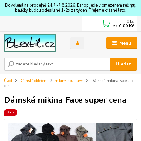
Dovolená na prodejně 24.7.-7.8.2026. Eshop jede v omezeném režimu,
balíčky budou odesílané 1-2x za týden. Přejeme krásné léto.
0
ks
za
0,00 Kč
Menu
Hledat
Úvod
Dámské oblečení
mikiny, soupravy
Dámská mikina Face super
cena
Dámská mikina Face super cena
Akce