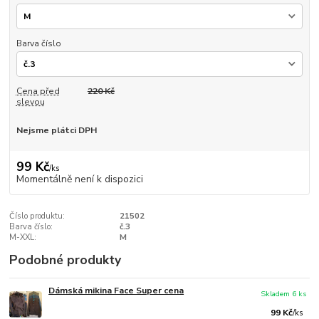
Barva číslo
Cena před
220 Kč
slevou
Nejsme plátci DPH
99 Kč
/
ks
Momentálně není k dispozici
Číslo produktu:
21502
Barva číslo:
č.3
M-XXL:
M
Podobné produkty
Dámská mikina Face Super cena
Skladem 6 ks
99 Kč
/
ks