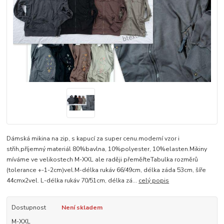
Dámská mikina na zip, s kapucí za super cenu.moderní vzor i
střih,příjemný materiál 80%bavlna, 10%polyester, 10%elasten.Mikiny
míváme ve velikostech M-XXL ale raději přeměřteTabulka rozměrů
(tolerance +-1-2cm)vel.M-délka rukáv 66/49cm, délka záda 53cm, šíře
44cmx2vel. L-délka rukáv 70/51cm, délka zá...
celý popis
Dostupnost
Není skladem
M-XXL