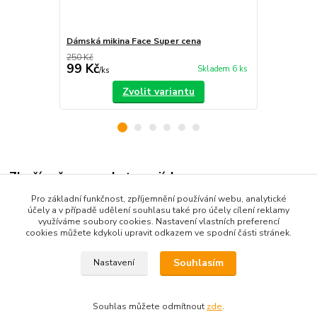
Dámská mikina Face Super cena
Dámské dží
250 Kč
99 Kč
350 Kč
Skladem 6 ks
/
ks
/
ks
Zvolit variantu
Zboží zařazeno v kategoriích
Pro základní funkčnost, zpříjemnění používání webu, analytické
Dámské oblečení
účely a v případě udělení souhlasu také pro účely cílení reklamy
využíváme soubory cookies. Nastavení vlastních preferencí
mikiny, soupravy
cookies můžete kdykoli upravit odkazem ve spodní části stránek.
Souhlasím
Nastavení
Souhlas můžete odmítnout
zde
.
Vytvořeno na
Eshop-rychle.cz