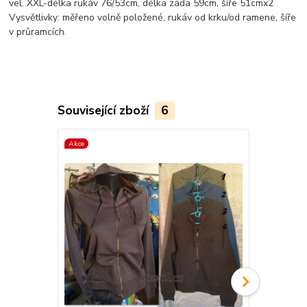
vel. XXL-délka rukáv 76/53cm, délka záda 59cm, šíře 51cmx2
Vysvětlivky: měřeno volně položené, rukáv od krku/od ramene, šíře
v průramcích.
Související zboží
6
Akce