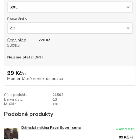
Barva číslo
Cena před
220 Kč
slevou
Nejsme plátci DPH
99 Kč
/
ks
Momentálně není k dispozici
Číslo produktu:
21502
Barva číslo:
č.3
M-XXL:
XXL
Podobné produkty
Dámská mikina Face Super cena
Skladem 6 ks
99 Kč
/
ks