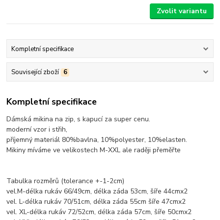
Zvolit variantu
Kompletní specifikace
Související zboží
6
Kompletní specifikace
Dámská mikina na zip, s kapucí za super cenu.
moderní vzor i střih,
příjemný materiál 80%bavlna, 10%polyester, 10%elasten.
Mikiny míváme ve velikostech M-XXL ale raději přeměřte
Tabulka rozměrů (tolerance +-1-2cm)
vel.M-délka rukáv 66/49cm, délka záda 53cm, šíře 44cmx2
vel. L-délka rukáv 70/51cm, délka záda 55cm šíře 47cmx2
vel. XL-délka rukáv 72/52cm, délka záda 57cm, šíře 50cmx2