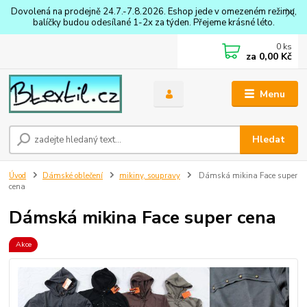
Dovolená na prodejně 24.7.-7.8.2026. Eshop jede v omezeném režimu,
balíčky budou odesílané 1-2x za týden. Přejeme krásné léto.
0
ks
za
0,00 Kč
Menu
Hledat
Úvod
Dámské oblečení
mikiny, soupravy
Dámská mikina Face super
cena
Dámská mikina Face super cena
Akce