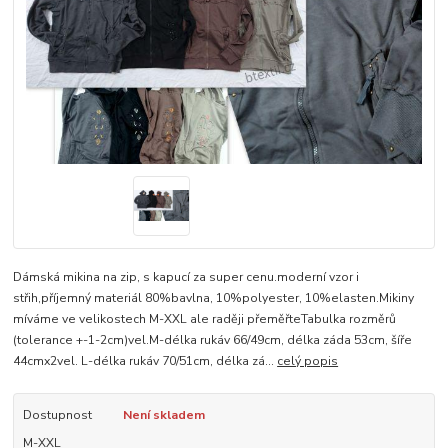
Dámská mikina na zip, s kapucí za super cenu.moderní vzor i
střih,příjemný materiál 80%bavlna, 10%polyester, 10%elasten.Mikiny
míváme ve velikostech M-XXL ale raději přeměřteTabulka rozměrů
(tolerance +-1-2cm)vel.M-délka rukáv 66/49cm, délka záda 53cm, šíře
44cmx2vel. L-délka rukáv 70/51cm, délka zá...
celý popis
Dostupnost
Není skladem
M-XXL