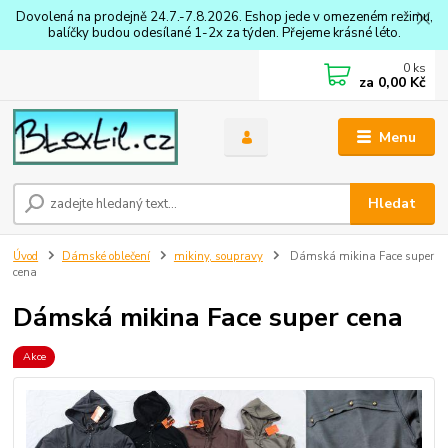
Dovolená na prodejně 24.7.-7.8.2026. Eshop jede v omezeném režimu,
balíčky budou odesílané 1-2x za týden. Přejeme krásné léto.
0
ks
za
0,00 Kč
Menu
Hledat
Úvod
Dámské oblečení
mikiny, soupravy
Dámská mikina Face super
cena
Dámská mikina Face super cena
Akce