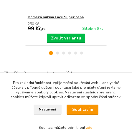
Dámská mikina Face Super cena
Dámské dží
250 Kč
99 Kč
350 Kč
Skladem 6 ks
/
ks
/
ks
Zvolit variantu
Zboží zařazeno v kategoriích
Pro základní funkčnost, zpříjemnění používání webu, analytické
Dámské oblečení
účely a v případě udělení souhlasu také pro účely cílení reklamy
využíváme soubory cookies. Nastavení vlastních preferencí
mikiny, soupravy
cookies můžete kdykoli upravit odkazem ve spodní části stránek.
Souhlasím
Nastavení
Souhlas můžete odmítnout
zde
.
Vytvořeno na
Eshop-rychle.cz