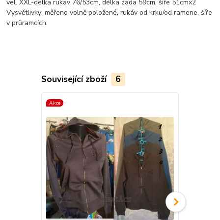
vel. XXL-délka rukáv 76/53cm, délka záda 59cm, šíře 51cmx2
Vysvětlivky: měřeno volně položené, rukáv od krku/od ramene, šíře
v průramcích.
Související zboží
6
Akce