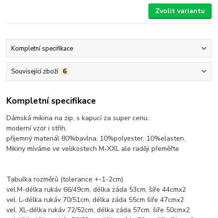
Zvolit variantu
Kompletní specifikace
Související zboží
6
Kompletní specifikace
Dámská mikina na zip, s kapucí za super cenu.
moderní vzor i střih,
příjemný materiál 80%bavlna, 10%polyester, 10%elasten.
Mikiny míváme ve velikostech M-XXL ale raději přeměřte
Tabulka rozměrů (tolerance +-1-2cm)
vel.M-délka rukáv 66/49cm, délka záda 53cm, šíře 44cmx2
vel. L-délka rukáv 70/51cm, délka záda 55cm šíře 47cmx2
vel. XL-délka rukáv 72/52cm, délka záda 57cm, šíře 50cmx2