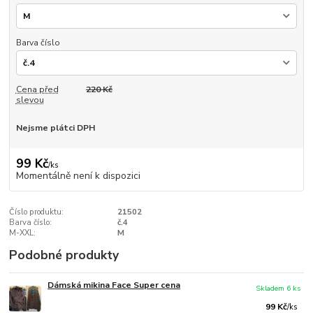
Barva číslo
Cena před
220 Kč
slevou
Nejsme plátci DPH
99 Kč
/
ks
Momentálně není k dispozici
Číslo produktu:
21502
Barva číslo:
č.4
M-XXL:
M
Podobné produkty
Dámská mikina Face Super cena
Skladem 6 ks
99 Kč
/
ks