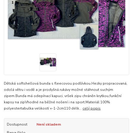
Dětská softshellová bunda s fleecovou podšívkou.Hezky propracovaná,
odolá větru i vodě a je prodyšná.rukávy možné stáhnout suchým
zipem.Bunda má odepínací kapuci, vršek zipu chráněn krytkou,funkční
kapsy na zipVhodné na běžné nošení i na sport.Materiál 100%
polyestertabulka velikostí +-1-2cm110 délk...
celý popis
Dostupnost
Není skladem
Barva číslo