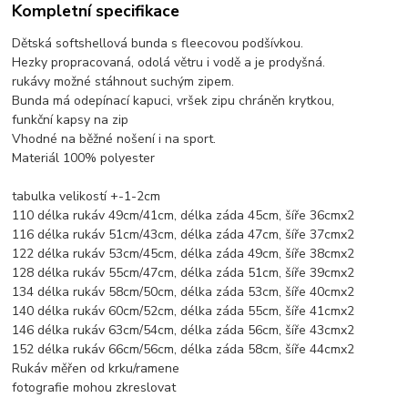
Kompletní specifikace
Dětská softshellová bunda s fleecovou podšívkou.
Hezky propracovaná, odolá větru i vodě a je prodyšná.
rukávy možné stáhnout suchým zipem.
Bunda má odepínací kapuci, vršek zipu chráněn krytkou,
funkční kapsy na zip
Vhodné na běžné nošení i na sport.
Materiál 100% polyester
tabulka velikostí +-1-2cm
110 délka rukáv 49cm/41cm, délka záda 45cm, šíře 36cmx2
116 délka rukáv 51cm/43cm, délka záda 47cm, šíře 37cmx2
122 délka rukáv 53cm/45cm, délka záda 49cm, šíře 38cmx2
128 délka rukáv 55cm/47cm, délka záda 51cm, šíře 39cmx2
134 délka rukáv 58cm/50cm, délka záda 53cm, šíře 40cmx2
140 délka rukáv 60cm/52cm, délka záda 55cm, šíře 41cmx2
146 délka rukáv 63cm/54cm, délka záda 56cm, šíře 43cmx2
152 délka rukáv 66cm/56cm, délka záda 58cm, šíře 44cmx2
Rukáv měřen od krku/ramene
fotografie mohou zkreslovat