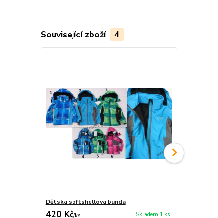
Související zboží
4
Dětská softshellová bunda
Dětská soft
420 Kč
489 Kč
Skladem 1 ks
/
ks
/
ks