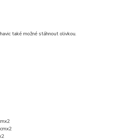
ohavic také možné stáhnout olivkou.
1cmx2
33cmx2
x2