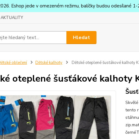
2026. Eshop jede v omezeném režimu, balíčky budou odesílané 1-2
AKTUALITY
Hledat
ětské oblečení
Dětské kalhoty
Dětské oteplené šusťákové kalhoty 
ké oteplené šusťákové kalhoty 
Šusť
Skvělé
tento 
stáhnu
zip.ma
černéT