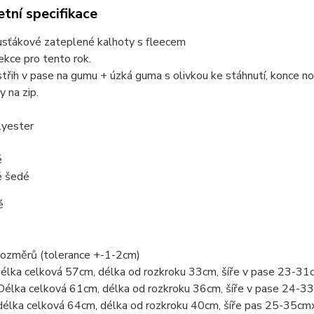
tní specifikace
usťákové zateplené kalhoty s fleecem
kce pro tento rok.
střih v pase na gumu + úzká guma s olivkou ke stáhnutí, konce n
 na zip.
yester
é
ě šedé
é
rozměrů (tolerance +-1-2cm)
Délka celková 57cm, délka od rozkroku 33cm, šíře v pase 23-3
Délka celková 61cm, délka od rozkroku 36cm, šíře v pase 24-
délka celková 64cm, délka od rozkroku 40cm, šíře pas 25-35cm