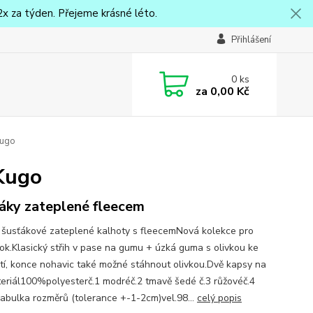
x za týden. Přejeme krásné léto.
Přihlášení
0
ks
za
0,00 Kč
Kugo
Kugo
áky zateplené fleecem
 šusťákové zateplené kalhoty s fleecemNová kolekce pro
rok.Klasický střih v pase na gumu + úzká guma s olivkou ke
tí, konce nohavic také možné stáhnout olivkou.Dvě kapsy na
teriál100%polyesterč.1 modréč.2 tmavě šedé č.3 růžovéč.4
abulka rozměrů (tolerance +-1-2cm)vel.98...
celý popis