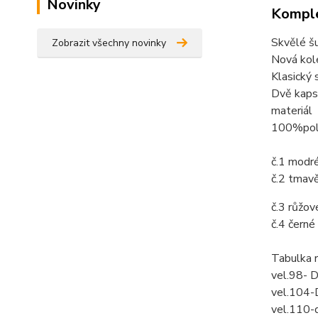
Novinky
Komple
Skvělé š
Zobrazit všechny novinky
Nová kole
Klasický 
Dvě kapsy
materiál
100%pol
č.1 modr
č.2 tmav
č.3 růžov
č.4 černé
Tabulka 
vel.98- 
vel.104-
vel.110-