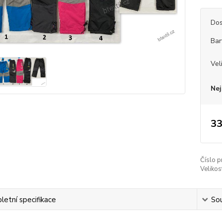
Dos
Bar
Vel
Nej
33
Číslo p
Velikos
etní specifikace
Sou