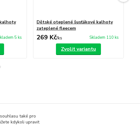
kalhoty
Dětské oteplené šusťákové kalhoty
Dě
zateplené fleecem
za
269 Kč
2
kladem 5 ks
Skladem 110 ks
/
ks
Zvolit variantu
 souhlasu také pro
žete kdykoli upravit