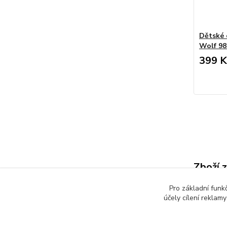
Dětské 
Wolf 98
399 K
Zboží 
Dětsk
Pro základní funk
účely cílení reklam