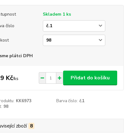
tupnost
Skladem 1 ks
va číslo
ikost
sme plátci DPH
9 Kč
Přidat do košíku
/
ks
roduktu:
KK6973
Barva číslo:
č.1
t:
98
visející zboží
8