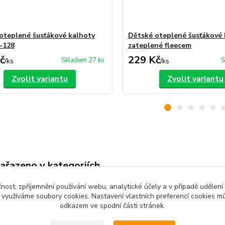
oteplené šusťákové kalhoty
Dětské oteplené šusťákové 
-128
zateplené fleecem
č
229 Kč
Skladem 27 ks
S
/
ks
/
ks
Zvolit variantu
Zvolit variantu
zařazeno v kategoriích
é oblečení
Dětské kalhoty
čnost, zpříjemnění používání webu, analytické účely a v případě udělení
y využíváme soubory cookies. Nastavení vlastních preferencí cookies mů
odkazem ve spodní části stránek.