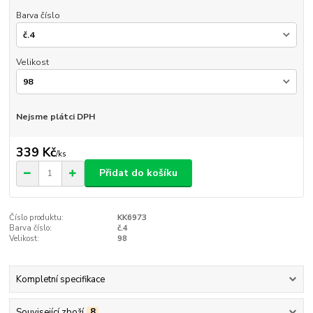
Barva číslo
Velikost
Nejsme plátci DPH
339 Kč
/
ks
Přidat do košíku
Číslo produktu:
KK6973
Barva číslo:
č.4
Velikost:
98
Kompletní specifikace
Související zboží
8