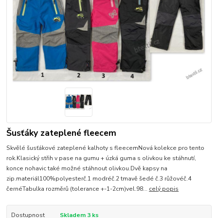
Šusťáky zateplené fleecem
Skvělé šusťákové zateplené kalhoty s fleecemNová kolekce pro tento
rok.Klasický střih v pase na gumu + úzká guma s olivkou ke stáhnutí,
konce nohavic také možné stáhnout olivkou.Dvě kapsy na
zip.materiál100%polyesterč.1 modréč.2 tmavě šedé č.3 růžovéč.4
černéTabulka rozměrů (tolerance +-1-2cm)vel.98...
celý popis
Dostupnost
Skladem 3 ks