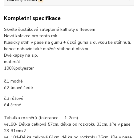
Kompletní specifikace
Skvělé šusťákové zateplené kalhoty s fleecem
Nová kolekce pro tento rok.
Klasický střih v pase na gumu + úzká guma s olivkou ke stáhnutí,
konce nohavic také možné stáhnout olivkou.
Dvě kapsy na zip.
materiál
100%polyester
č.1 modré
č.2 tmavě šedé
č.3 růžové
č.4 černé
Tabulka rozměrů (tolerance +-1-2cm)
vel.98- Délka celková 57cm, délka od rozkroku 33cm, šíře v pase
23-31cmx2
vel.104-Délka celková 61cm, délka od rozkroku 36cm, šíře v pase