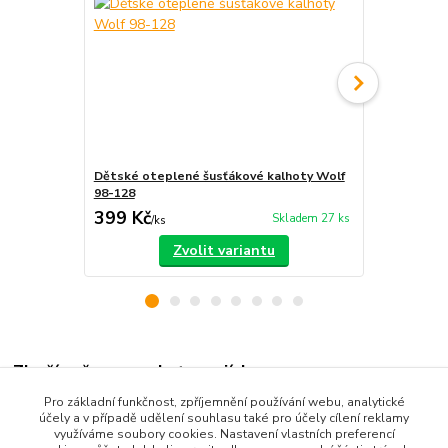
Dětské oteplené šusťákové kalhoty Wolf
Dětské otep
98-128
zateplené 
399 Kč
229 Kč
Skladem 27 ks
/
ks
/
ks
Zvolit variantu
Zboží zařazeno v kategoriích
Pro základní funkčnost, zpříjemnění používání webu, analytické
Dětské oblečení
účely a v případě udělení souhlasu také pro účely cílení reklamy
využíváme soubory cookies. Nastavení vlastních preferencí
Dětské kalhoty