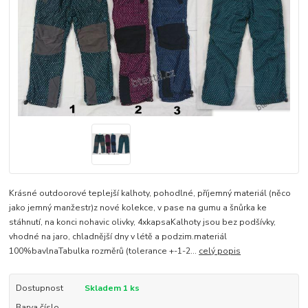
Krásné outdoorové teplejší kalhoty, pohodlné, příjemný materiál (něco
jako jemný manžestr)z nové kolekce, v pase na gumu a šnůrka ke
stáhnutí, na konci nohavic olivky, 4xkapsaKalhoty jsou bez podšívky,
vhodné na jaro, chladnější dny v létě a podzim.materiál
100%bavlnaTabulka rozměrů (tolerance +-1-2...
celý popis
Dostupnost
Skladem 1 ks
Barva číslo