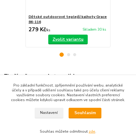
Dětské outdoorové teplejší kalhoty Grace
Grace outdo
86-116
146
279 Kč
299 Kč
Skladem 30 ks
/
ks
/
ks
Zvolit variantu
Zboží zařazeno v kategoriích
Pro základní funkčnost, zpříjemnění používání webu, analytické
Dětské oblečení
účely a v případě udělení souhlasu také pro účely cílení reklamy
využíváme soubory cookies. Nastavení vlastních preferencí
Dětské kalhoty
cookies můžete kdykoli upravit odkazem ve spodní části stránek.
Souhlasím
Nastavení
Souhlas můžete odmítnout
zde
.
Vytvořeno na
Eshop-rychle.cz