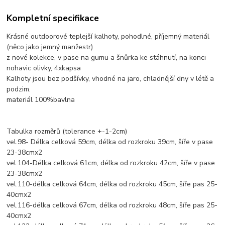
Kompletní specifikace
Krásné outdoorové teplejší kalhoty, pohodlné, příjemný materiál
(něco jako jemný manžestr)
z nové kolekce, v pase na gumu a šnůrka ke stáhnutí, na konci
nohavic olivky, 4xkapsa
Kalhoty jsou bez podšívky, vhodné na jaro, chladnější dny v létě a
podzim.
materiál 100%bavlna
Tabulka rozměrů (tolerance +-1-2cm)
vel.98- Délka celková 59cm, délka od rozkroku 39cm, šíře v pase
23-38cmx2
vel.104-Délka celková 61cm, délka od rozkroku 42cm, šíře v pase
23-38cmx2
vel.110-délka celková 64cm, délka od rozkroku 45cm, šíře pas 25-
40cmx2
vel.116-délka celková 67cm, délka od rozkroku 48cm, šíře pas 25-
40cmx2