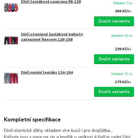
Dívčí tepláková souprava 98-128
Skladem 7 ks
269 Kč
/
ks
Zvolit variantu
Dívčí oteplené šusťákové kalhoty
Skladem 62 ks
zateplené fleecem 128-158
239 Kč
/
ks
Zvolit variantu
Dívčí módní tepláky 134-164
Skladem 72 ks
179 Kč
/
ks
Zvolit variantu
Kompletní specifikace
Dívčí elastické džíny, skladem více kusů i pro dvojčátka...
Kalhoty jsou v pase na zip a knoflík u velikost 4,6a8 je zadní část