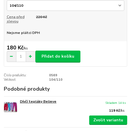
Cena před
220 Kč
slevou
Nejsme plátci DPH
180 Kč
/
ks
Přidat do košíku
Číslo produktu:
0569
Velikost:
104/110
Podobné produkty
Dívčí tepláky Believe
Skladem 14 ks
119 Kč
/
ks
Zvolit variantu