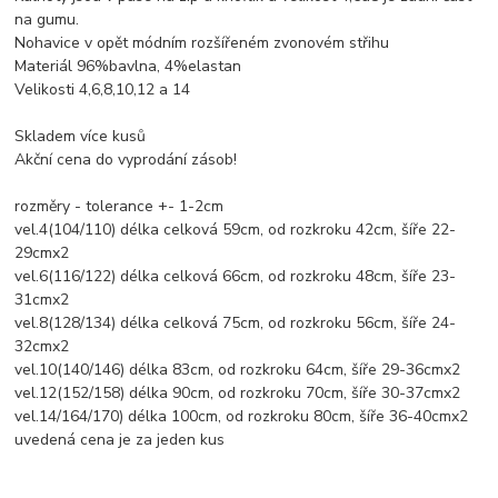
na gumu.
Nohavice v opět módním rozšířeném zvonovém střihu
Materiál 96%bavlna, 4%elastan
Velikosti 4,6,8,10,12 a 14
Skladem více kusů
Akční cena do vyprodání zásob!
rozměry - tolerance +- 1-2cm
vel.4(104/110) délka celková 59cm, od rozkroku 42cm, šíře 22-
29cmx2
vel.6(116/122) délka celková 66cm, od rozkroku 48cm, šíře 23-
31cmx2
vel.8(128/134) délka celková 75cm, od rozkroku 56cm, šíře 24-
32cmx2
vel.10(140/146) délka 83cm, od rozkroku 64cm, šíře 29-36cmx2
vel.12(152/158) délka 90cm, od rozkroku 70cm, šíře 30-37cmx2
vel.14/164/170) délka 100cm, od rozkroku 80cm, šíře 36-40cmx2
uvedená cena je za jeden kus