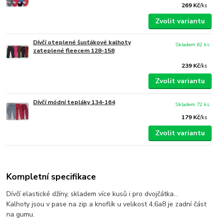
269 Kč
/
ks
Zvolit variantu
Dívčí oteplené šusťákové kalhoty
Skladem 62 ks
zateplené fleecem 128-158
239 Kč
/
ks
Zvolit variantu
Dívčí módní tepláky 134-164
Skladem 72 ks
179 Kč
/
ks
Zvolit variantu
Kompletní specifikace
Dívčí elastické džíny, skladem více kusů i pro dvojčátka...
Kalhoty jsou v pase na zip a knoflík u velikost 4,6a8 je zadní část
na gumu.