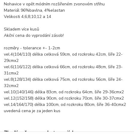
Nohavice v opět módním rozšířeném zvonovém střihu
Materiál 96%bavlna, 4%elastan
Velikosti 4,6,8,10,12 a 14
Skladem více kusů
Akční cena do vyprodání zásob!
rozměry - tolerance +- 1-2cm
vel.4(104/110) délka celková 59cm, od rozkroku 42cm, šíře 22-
29cmx2
vel.6(116/122) délka celková 66cm, od rozkroku 48cm, šíře 23-
31cmx2
vel.8(128/134) délka celková 75cm, od rozkroku 56cm, šíře 24-
32cmx2
vel.10(140/146) délka 83cm, od rozkroku 64cm, šíře 29-36cmx2
vel.12(152/158) délka 90cm, od rozkroku 70cm, šíře 30-37cmx2
vel.14/164/170) délka 100cm, od rozkroku 80cm, šíře 36-40cmx2
uvedená cena je za jeden kus
Zboží zařazeno v kategoriích