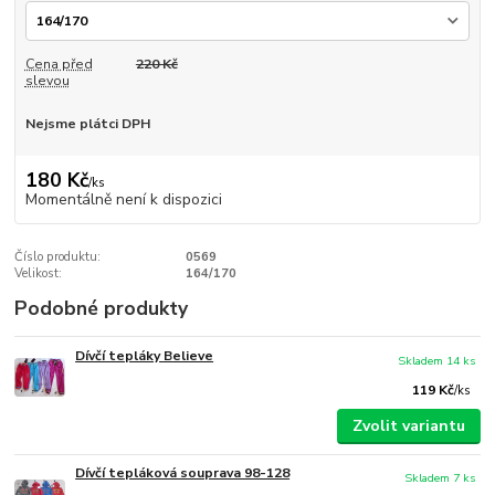
Cena před
220 Kč
slevou
Nejsme plátci DPH
180 Kč
/
ks
Momentálně není k dispozici
Číslo produktu:
0569
Velikost:
164/170
Podobné produkty
Dívčí tepláky Believe
Skladem 14 ks
119 Kč
/
ks
Zvolit variantu
Dívčí tepláková souprava 98-128
Skladem 7 ks