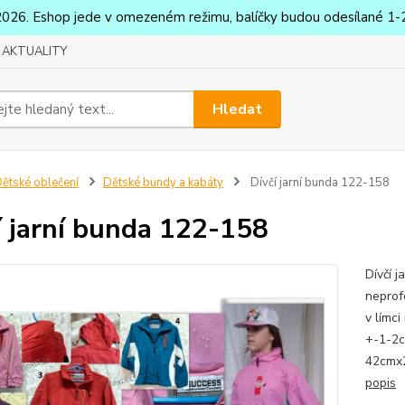
2026. Eshop jede v omezeném režimu, balíčky budou odesílané 1-2
AKTUALITY
Hledat
ětské oblečení
Dětské bundy a kabáty
Dívčí jarní bunda 122-158
í jarní bunda 122-158
Dívčí 
neprof
v límc
+-1-2c
42cmx2
popis