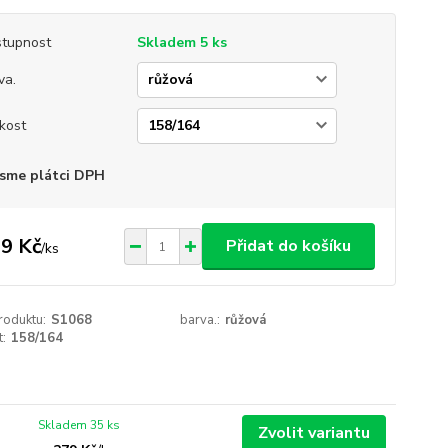
tupnost
Skladem 5 ks
va.
ikost
sme plátci DPH
9 Kč
Přidat do košíku
/
ks
roduktu:
S1068
barva.:
růžová
t:
158/164
Skladem 35 ks
Zvolit variantu