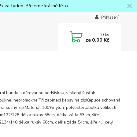
x za týden. Přejeme krásné léto.
Přihlášení
0
ks
za
0,00 Kč
jarní bunda s děrovanou podšívkou,zesílený šusťák -
oukne, nepromokne.Tři zapínací kapsy na zipKapuce schovaná
i na suchý zip.Materiál 100%nylon, polyestertabulka velikostí
m122/128 délka rukáv 58cm, délka záda 53cm, šíře
134/140 délka rukáv 60cm, délka záda 54cm, šíře 4...
celý