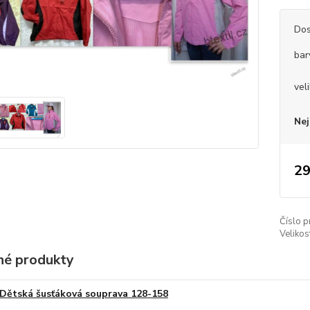
Dos
bar
vel
Nej
29
Číslo p
Velikos
é produkty
Dětská šusťáková souprava 128-158