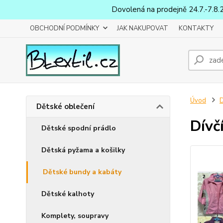
Dovolená na prodejně 24.7.-7.8.
OBCHODNÍ PODMÍNKY
JAK NAKUPOVAT
KONTAKTY
Úvod
D
Dětské oblečení
Dívč
Dětské spodní prádlo
Dětská pyžama a košilky
Dětské bundy a kabáty
Dětské kalhoty
Komplety, soupravy