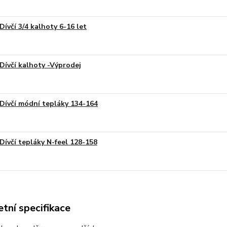
Dívčí 3/4 kalhoty 6-16 let
Dívčí kalhoty -Výprodej
Dívčí módní tepláky 134-164
Dívčí tepláky N-feel 128-158
tní specifikace