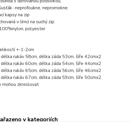
ní bunda s děrovanou podšívkou,
 šusťák -neprofoukne, nepromokne.
ací kapsy na zip
hovaná v límci na suchý zip.
 100%nylon, polyester
elikostí +-1-2cm
délka rukáv 58cm, délka záda 53cm, šíře 42cmx2
délka rukáv 60cm, délka záda 54cm, šíře 44cmx2
délka rukáv 65cm, délka záda 56cm, šíře 46cmx2
délka rukáv 67cm, délka záda 59cm, šíře 50cmx2
ie mohou zkreslovat
zařazeno v kategoriích