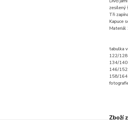
Dívčí jar
zesílený
Tři zapín
Kapuce sc
Materiál
tabulka v
122/128 
134/140 
146/152 
158/164 
fotograf
Zboží 