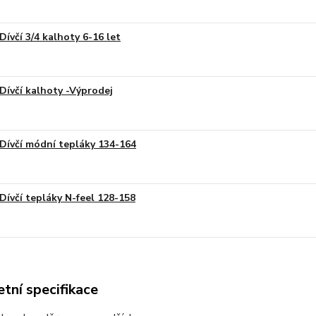
Dívčí 3/4 kalhoty 6-16 let
Dívčí kalhoty -Výprodej
Dívčí módní tepláky 134-164
Dívčí tepláky N-feel 128-158
tní specifikace