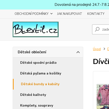
Dovolená na prodejně 24.7.-7.8.
OBCHODNÍ PODMÍNKY
JAK NAKUPOVAT
KONTAKTY
Úvod
D
Dětské oblečení
Dívč
Dětské spodní prádlo
Dětská pyžama a košilky
Dětské bundy a kabáty
Dětské kalhoty
Komplety, soupravy