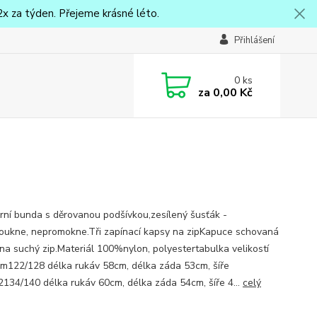
x za týden. Přejeme krásné léto.
Přihlášení
0
ks
za
0,00 Kč
jarní bunda s děrovanou podšívkou,zesílený šusťák -
oukne, nepromokne.Tři zapínací kapsy na zipKapuce schovaná
i na suchý zip.Materiál 100%nylon, polyestertabulka velikostí
m122/128 délka rukáv 58cm, délka záda 53cm, šíře
134/140 délka rukáv 60cm, délka záda 54cm, šíře 4...
celý