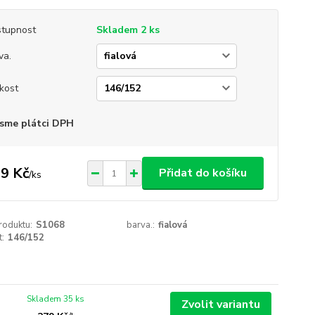
tupnost
Skladem 2 ks
va.
ikost
sme plátci DPH
9 Kč
Přidat do košíku
/
ks
roduktu:
S1068
barva.:
fialová
t:
146/152
Skladem 35 ks
Zvolit variantu