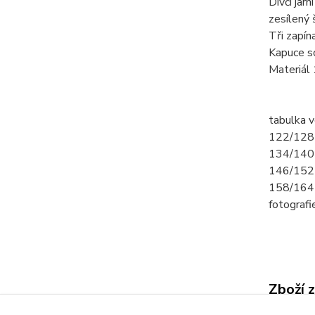
Dívčí jar
zesílený
Tři zapín
Kapuce sc
Materiál
tabulka v
122/128 
134/140 
146/152 
158/164 
fotograf
Zboží 