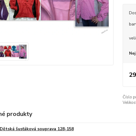
Dos
bar
vel
Nej
29
Číslo p
Velikos
é produkty
Dětská šusťáková souprava 128-158