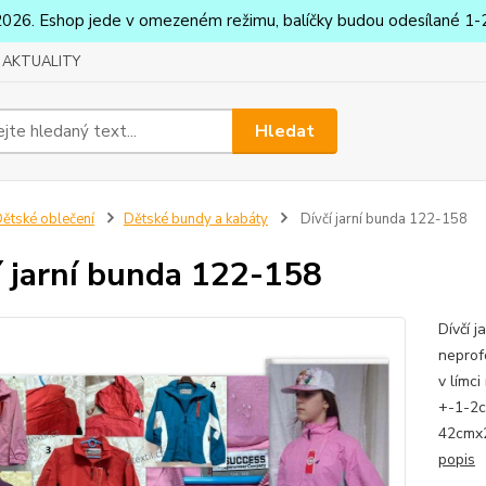
2026. Eshop jede v omezeném režimu, balíčky budou odesílané 1-2
AKTUALITY
Hledat
ětské oblečení
Dětské bundy a kabáty
Dívčí jarní bunda 122-158
í jarní bunda 122-158
Dívčí 
neprof
v límc
+-1-2c
42cmx2
popis