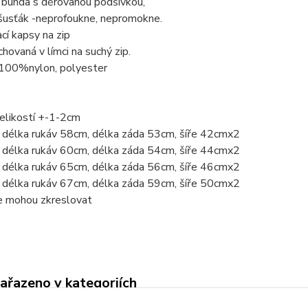
ní bunda s děrovanou podšívkou,
 šusťák -neprofoukne, nepromokne.
ací kapsy na zip
hovaná v límci na suchý zip.
 100%nylon, polyester
elikostí +-1-2cm
délka rukáv 58cm, délka záda 53cm, šíře 42cmx2
délka rukáv 60cm, délka záda 54cm, šíře 44cmx2
délka rukáv 65cm, délka záda 56cm, šíře 46cmx2
délka rukáv 67cm, délka záda 59cm, šíře 50cmx2
ie mohou zkreslovat
zařazeno v kategoriích