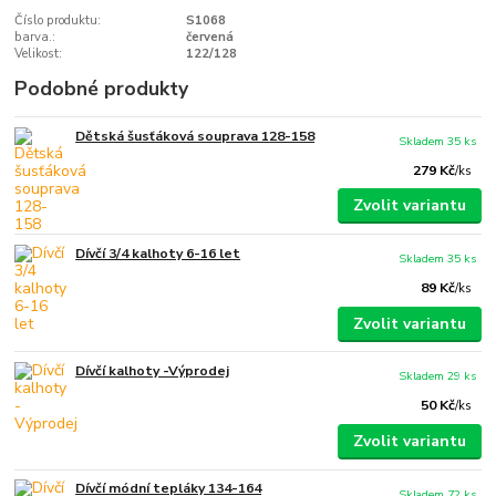
Číslo produktu:
S1068
barva.:
červená
Velikost:
122/128
Podobné produkty
Dětská šusťáková souprava 128-158
Skladem 35 ks
279 Kč
/
ks
Zvolit variantu
Dívčí 3/4 kalhoty 6-16 let
Skladem 35 ks
89 Kč
/
ks
Zvolit variantu
Dívčí kalhoty -Výprodej
Skladem 29 ks
50 Kč
/
ks
Zvolit variantu
Dívčí módní tepláky 134-164
Skladem 72 ks