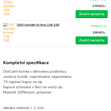
179 Kč
/
ks
Zvolit variantu
Dívčí tepláky N-feel 128-158
Skladem 9 ks
239 Kč
/
ks
Zvolit variantu
Kompletní specifikace
Dívčí jarní bunda s děrovanou podšívkou,
zesílený šusťák -neprofoukne, nepromokne.
Tři zapínací kapsy na zip
Kapuce schovaná v límci na suchý zip.
Materiál 100%nylon, polyester
tabulka velikostí +-1-2cm