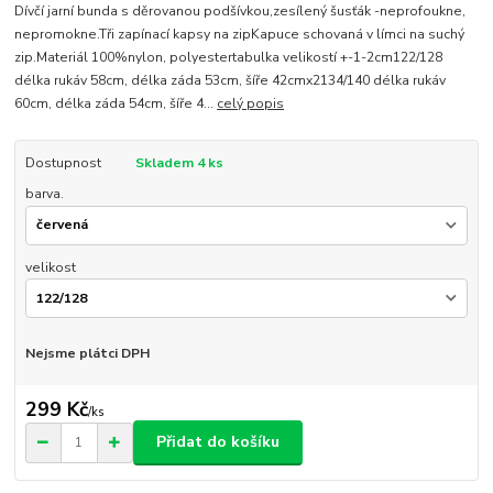
Dívčí jarní bunda s děrovanou podšívkou,zesílený šusťák -neprofoukne,
nepromokne.Tři zapínací kapsy na zipKapuce schovaná v límci na suchý
zip.Materiál 100%nylon, polyestertabulka velikostí +-1-2cm122/128
délka rukáv 58cm, délka záda 53cm, šíře 42cmx2134/140 délka rukáv
60cm, délka záda 54cm, šíře 4...
celý popis
Dostupnost
Skladem 4 ks
barva.
velikost
Nejsme plátci DPH
299 Kč
/
ks
Přidat do košíku