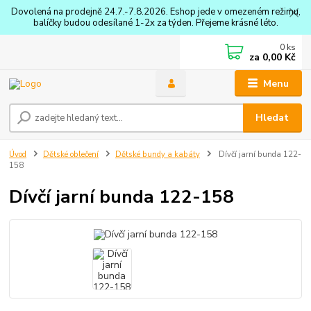
Dovolená na prodejně 24.7.-7.8.2026. Eshop jede v omezeném režimu,
balíčky budou odesílané 1-2x za týden. Přejeme krásné léto.
0
ks
za
0,00 Kč
Menu
Hledat
Úvod
Dětské oblečení
Dětské bundy a kabáty
Dívčí jarní bunda 122-
158
Dívčí jarní bunda 122-158