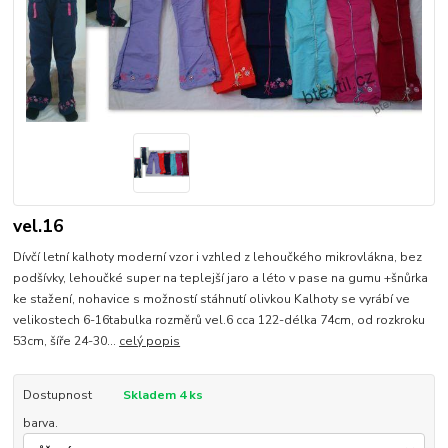
vel.16
Dívčí letní kalhoty moderní vzor i vzhled z lehoučkého mikrovlákna, bez
podšívky, lehoučké super na teplejší jaro a léto v pase na gumu +šnůrka
ke stažení, nohavice s možností stáhnutí olivkou Kalhoty se vyrábí ve
velikostech 6-16tabulka rozměrů vel.6 cca 122-délka 74cm, od rozkroku
53cm, šíře 24-30...
celý popis
Dostupnost
Skladem 4 ks
barva.