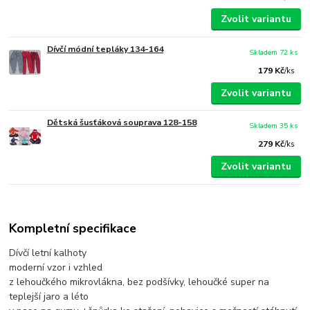
Zvolit variantu
Dívčí módní tepláky 134-164
Skladem 72 ks
179 Kč
/
ks
Zvolit variantu
Dětská šusťáková souprava 128-158
Skladem 35 ks
279 Kč
/
ks
Zvolit variantu
Kompletní specifikace
Dívčí letní kalhoty
moderní vzor i vzhled
z lehoučkého mikrovlákna, bez podšívky, lehoučké super na
teplejší jaro a léto