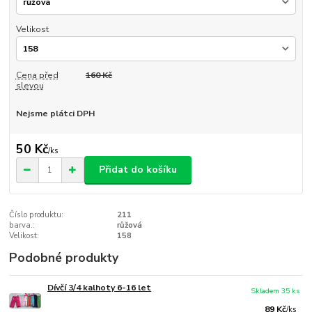
Velikost
Cena před
160 Kč
slevou
Nejsme plátci DPH
50 Kč
/
ks
Přidat do košíku
Číslo produktu:
211
barva.:
růžová
Velikost:
158
Podobné produkty
Dívčí 3/4 kalhoty 6-16 let
Skladem 35 ks
89 Kč
/
ks