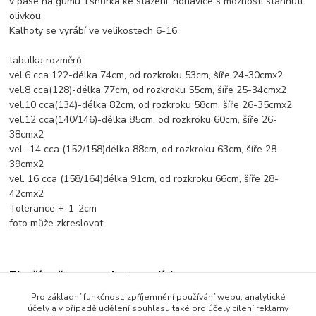
v pase na gumu +šnůrka ke stažení, nohavice s možností stáhnutí
olivkou
Kalhoty se vyrábí ve velikostech 6-16
tabulka rozměrů
vel.6 cca 122-délka 74cm, od rozkroku 53cm, šíře 24-30cmx2
vel.8 cca(128)-délka 77cm, od rozkroku 55cm, šíře 25-34cmx2
vel.10 cca(134)-délka 82cm, od rozkroku 58cm, šíře 26-35cmx2
vel.12 cca(140/146)-délka 85cm, od rozkroku 60cm, šíře 26-
38cmx2
vel- 14 cca (152/158)délka 88cm, od rozkroku 63cm, šíře 28-
39cmx2
vel. 16 cca (158/164)délka 91cm, od rozkroku 66cm, šíře 28-
42cmx2
Tolerance +-1-2cm
foto může zkreslovat
Zboží zařazeno v kategoriích
Pro základní funkčnost, zpříjemnění používání webu, analytické
Dětské oblečení
účely a v případě udělení souhlasu také pro účely cílení reklamy