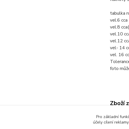
tabulka 
vel.6 cc
vel.8 cc
vel.10 c
vel.12 c
vel- 14 
vel. 16 
Toleranc
foto můž
Zboží 
Dětsk
Pro základní funk
účely cílení reklam