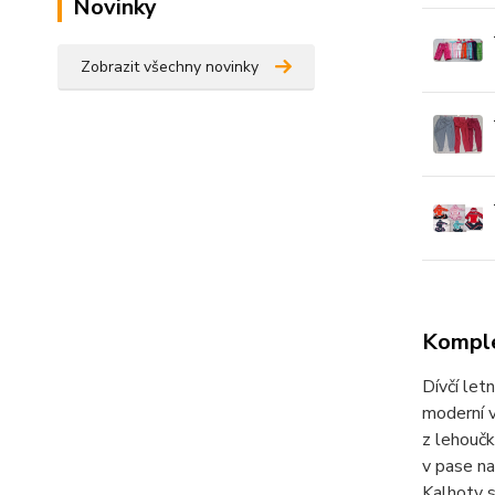
Novinky
Zobrazit všechny novinky
Komple
Dívčí let
moderní v
z lehoučk
v pase na
Kalhoty s