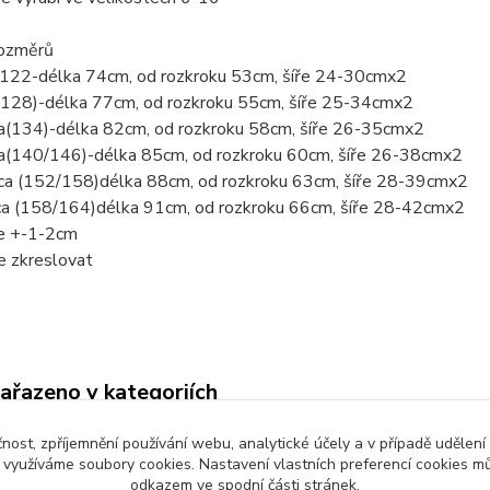
rozměrů
a 122-délka 74cm, od rozkroku 53cm, šíře 24-30cmx2
a(128)-délka 77cm, od rozkroku 55cm, šíře 25-34cmx2
ca(134)-délka 82cm, od rozkroku 58cm, šíře 26-35cmx2
ca(140/146)-délka 85cm, od rozkroku 60cm, šíře 26-38cmx2
cca (152/158)délka 88cm, od rozkroku 63cm, šíře 28-39cmx2
cca (158/164)délka 91cm, od rozkroku 66cm, šíře 28-42cmx2
e +-1-2cm
e zkreslovat
zařazeno v kategoriích
é oblečení
Dětské kalhoty
čnost, zpříjemnění používání webu, analytické účely a v případě udělení
y využíváme soubory cookies. Nastavení vlastních preferencí cookies mů
odkazem ve spodní části stránek.