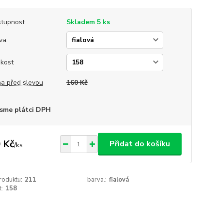
tupnost
Skladem 5 ks
va.
ikost
a před slevou
160 Kč
sme plátci DPH
 Kč
Přidat do košíku
/
ks
roduktu:
211
barva.:
fialová
t:
158