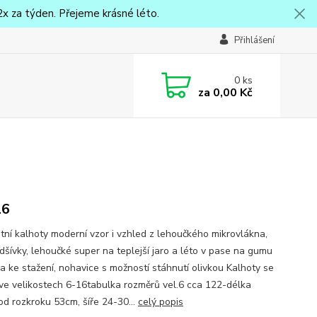
x za týden. Přejeme krásné léto.
Přihlášení
0
ks
za
0,00 Kč
16
letní kalhoty moderní vzor i vzhled z lehoučkého mikrovlákna,
dšívky, lehoučké super na teplejší jaro a léto v pase na gumu
a ke stažení, nohavice s možností stáhnutí olivkou Kalhoty se
 ve velikostech 6-16tabulka rozměrů vel.6 cca 122-délka
od rozkroku 53cm, šíře 24-30...
celý popis