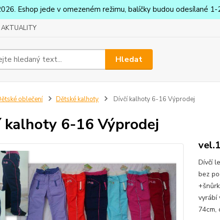
2026. Eshop jede v omezeném režimu, balíčky budou odesílané 1-2
AKTUALITY
Hledat
ětské oblečení
Dětské kalhoty
Dívčí kalhoty 6-16 Výprodej
í kalhoty 6-16 Výprodej
vel.
Dívčí 
bez po
+šnůrk
vyrábí
74cm, 