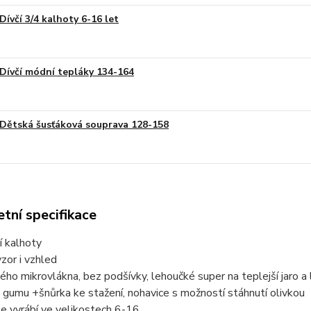
Dívčí 3/4 kalhoty 6-16 let
Dívčí módní tepláky 134-164
Dětská šusťáková souprava 128-158
tní specifikace
ní kalhoty
zor i vzhled
ého mikrovlákna, bez podšívky, lehoučké super na teplejší jaro a
 gumu +šnůrka ke stažení, nohavice s možností stáhnutí olivkou
e vyrábí ve velikostech 6-16