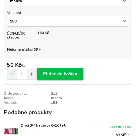
Velikost
Cena před
160 Kč
slevou
Nejsme plátci DPH
50 Kč
/
ks
Přidat do košíku
Číslo produktu:
211
barva.:
modrá
Velikost:
158
Podobné produkty
Dívčí 3/4 kalhoty 6-16 let
Skladem 35 ks
89 Kč
/
ks