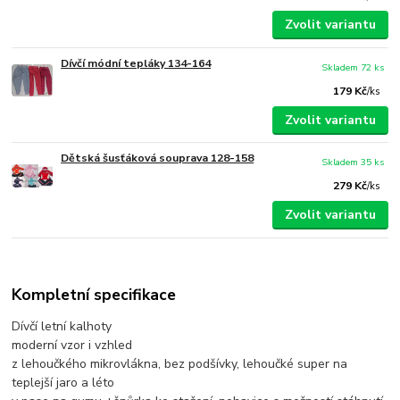
Zvolit variantu
Dívčí módní tepláky 134-164
Skladem 72 ks
179 Kč
/
ks
Zvolit variantu
Dětská šusťáková souprava 128-158
Skladem 35 ks
279 Kč
/
ks
Zvolit variantu
Kompletní specifikace
Dívčí letní kalhoty
moderní vzor i vzhled
z lehoučkého mikrovlákna, bez podšívky, lehoučké super na
teplejší jaro a léto