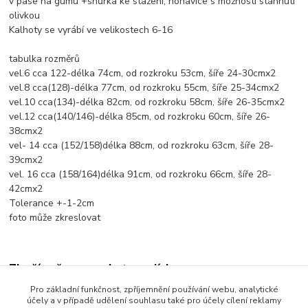
v pase na gumu +šnůrka ke stažení, nohavice s možností stáhnutí
olivkou
Kalhoty se vyrábí ve velikostech 6-16
tabulka rozměrů
vel.6 cca 122-délka 74cm, od rozkroku 53cm, šíře 24-30cmx2
vel.8 cca(128)-délka 77cm, od rozkroku 55cm, šíře 25-34cmx2
vel.10 cca(134)-délka 82cm, od rozkroku 58cm, šíře 26-35cmx2
vel.12 cca(140/146)-délka 85cm, od rozkroku 60cm, šíře 26-
38cmx2
vel- 14 cca (152/158)délka 88cm, od rozkroku 63cm, šíře 28-
39cmx2
vel. 16 cca (158/164)délka 91cm, od rozkroku 66cm, šíře 28-
42cmx2
Tolerance +-1-2cm
foto může zkreslovat
Zboží zařazeno v kategoriích
Pro základní funkčnost, zpříjemnění používání webu, analytické
Dětské oblečení
účely a v případě udělení souhlasu také pro účely cílení reklamy