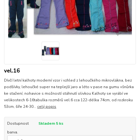
vel.16
Dívčí letní kalhoty moderní vzor i vzhled z lehoučkého mikrovlákna, bez
podšívky, lehoučké super na teplejší jaro a léto v pase na gumu +šnůrka
ke stažení, nohavice s možností stáhnutí olivkou Kalhoty se vyrábí ve
velikostech 6-16tabulka rozměrů vel.6 cca 122-délka 74cm, od rozkroku
53cm, šíře 24-30...
celý popis
Dostupnost
Skladem 5 ks
barva.