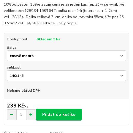
10%polyester, 10%elastan cena je za jeden kus Tepláčky se vyrábí ve
velikostech 128/134-158/164 Tabulka rozměrů (tolerance +-1-2cm)
vel.128/134- Délka celková 71cm, délka od rozkroku 55cm, šíře pas 26-
37cmx2 vel.134/140- Délka ce...
celý popis
Dostupnost
Skladem 3 ks
Barva
velikost
Nejsme plátci DPH
239 Kč
/
ks
Přidat do košíku