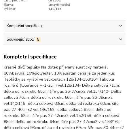
Číslo produktu:
GF1302
Barva:
tmavě modrá
Velikost:
140/146
Kompletní specifikace
Související zboží
5
Kompletní specifikace
Krásné dívčí tepláky Na dotek příjemný elastický materiál
80%bavlna, 10%polyester, 10%elastan cena je za jeden kus
Tepláčky se vyrábí ve velikostech 128/134-158/164 Tabulka
rozměrů (tolerance +-1-2cm) vel.128/134- Délka celková 71cm,
délka od rozkroku 55cm, šíře pas 26-37cmx2 vel.134/140- Délka
celková 76cm, délka od rozkroku 56cm, šíře pas 26-38cmx2
vel.140/146- délka celková 83cm, délka od rozkroku 60cm, šíře
pas 27-40cmx2 vel.146/152- délka celková 85cm, délka od
rozkroku 62cm, šíře pas 27-42cmx2 vel.152/158- délka celková
88cm, délka od rozkroku 64cm, šíře pas 27-42cmx2 vel.158/164-
délka celková 93cm, délka od rozkroku 69cm, šíře pas 30-44cmx2