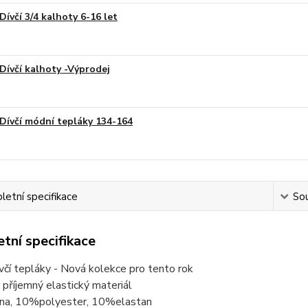
Dívčí 3/4 kalhoty 6-16 let
Dívčí kalhoty -Výprodej
Dívčí módní tepláky 134-164
etní specifikace
Sou
tní specifikace
včí tepláky - Nová kolekce pro tento rok
příjemný elastický materiál
a, 10%polyester, 10%elastan