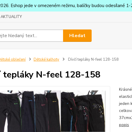
2026. Eshop jede v omezeném režimu, balíčky budou odesílané 1-2
AKTUALITY
Hledat
ětské oblečení
Dětské kalhoty
Dívčí tepláky N-feel 128-158
í tepláky N-feel 128-158
Krásné
elasti
jeden 
celkov
37cmx2
popis