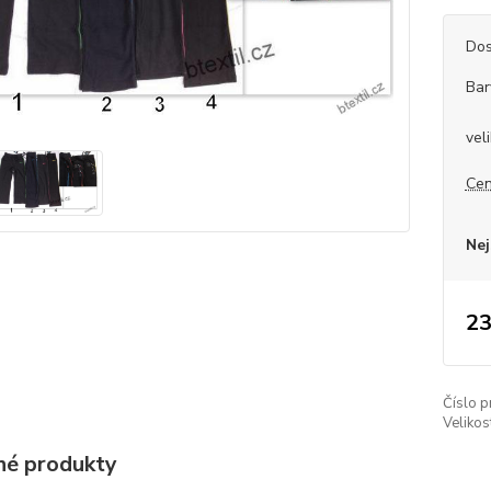
Dos
Bar
vel
Cen
Nej
23
Číslo p
Velikos
é produkty