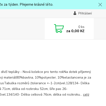
x za týden. Přejeme krásné léto.
Přihlášení
0
ks
za
0,00 Kč
 dívčí tepláky - Nová kolekce pro tento rokNa dotek příjemný
cký materiál80%bavlna, 10%polyester, 10%elastancena je za
kusTabulka rozměrů (tolerance +-1-2cm)vel.128/134- Délka
á 71cm, délka od rozkroku 52cm, šíře pas 26-
vel.134/140- Délka celková 76cm, délka od rozkroku...
celý