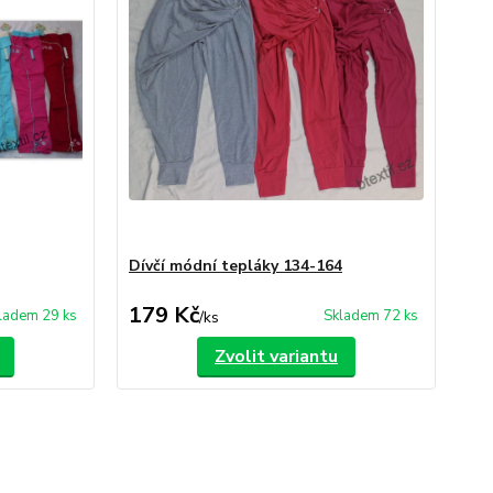
Dívčí módní tepláky 134-164
179 Kč
ladem 29 ks
Skladem 72 ks
/
ks
Zvolit variantu