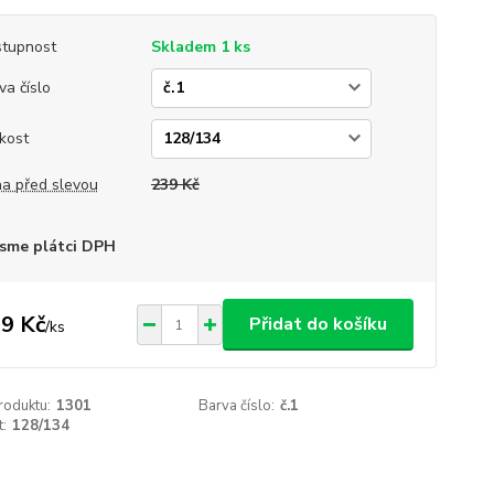
tupnost
Skladem 1 ks
va číslo
ikost
a před slevou
239 Kč
sme plátci DPH
9 Kč
Přidat do košíku
/
ks
roduktu:
1301
Barva číslo:
č.1
t:
128/134