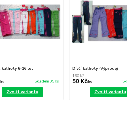
4 kalhoty 6-16 let
Dívčí kalhoty -Výprodej
160 Kč
50 Kč
Skladem 35 ks
Sk
/
ks
/
ks
Zvolit variantu
Zvolit variantu