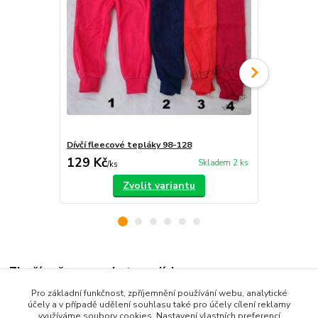
Dívčí fleecové tepláky 98-128
Dívčí teplák
129 Kč
119 Kč
Skladem 2 ks
/
ks
/
ks
Zvolit variantu
Zboží zařazeno v kategoriích
Pro základní funkčnost, zpříjemnění používání webu, analytické
Dětské oblečení
účely a v případě udělení souhlasu také pro účely cílení reklamy
využíváme soubory cookies. Nastavení vlastních preferencí