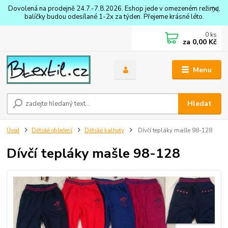
Dovolená na prodejně 24.7.-7.8.2026. Eshop jede v omezeném režimu,
balíčky budou odesílané 1-2x za týden. Přejeme krásné léto.
0
ks
za
0,00 Kč
Menu
Hledat
Úvod
Dětské oblečení
Dětské kalhoty
Dívčí tepláky mašle 98-128
Dívčí tepláky mašle 98-128