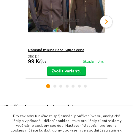
Dámská mikina Face Super cena
Dámská miki
250 Kč
220 Kč
99 Kč
99 Kč
Skladem 6 ks
/
ks
/
ks
Zvolit variantu
Zboží zařazeno v kategoriích
Pro základní funkčnost, zpříjemnění používání webu, analytické
Dámské oblečení
účely a v případě udělení souhlasu také pro účely cílení reklamy
využíváme soubory cookies. Nastavení vlastních preferencí
mikiny, soupravy
cookies můžete kdykoli upravit odkazem ve spodní části stránek.