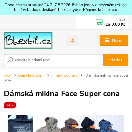
Dovolená na prodejně 24.7.-7.8.2026. Eshop jede v omezeném režimu,
balíčky budou odesílané 1-2x za týden. Přejeme krásné léto.
0
ks
za
0,00 Kč
Menu
Hledat
Úvod
Dámské oblečení
mikiny, soupravy
Dámská mikina Face Super
cena
Dámská mikina Face Super cena
Akce