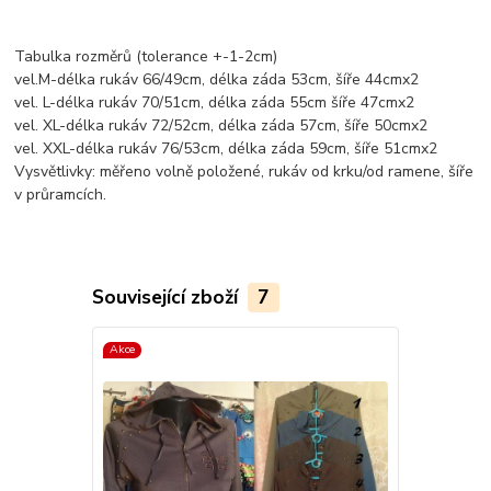
Tabulka rozměrů (tolerance +-1-2cm)
vel.M-délka rukáv 66/49cm, délka záda 53cm, šíře 44cmx2
vel. L-délka rukáv 70/51cm, délka záda 55cm šíře 47cmx2
vel. XL-délka rukáv 72/52cm, délka záda 57cm, šíře 50cmx2
vel. XXL-délka rukáv 76/53cm, délka záda 59cm, šíře 51cmx2
Vysvětlivky: měřeno volně položené, rukáv od krku/od ramene, šíře
v průramcích.
Související zboží
7
Akce
Akce