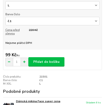
Barva číslo
Cena před
220 Kč
slevou
Nejsme plátci DPH
99 Kč
/
ks
Přidat do košíku
Číslo produktu:
21501
Barva číslo:
č.1
M-XXL:
L
Podobné produkty
Dámská mikina Face super cena
Skladem 8 ks