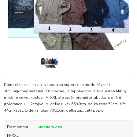
Dámská mikina na zip, s kapucí za super cenu.moderní vzor i
střih,příjemný materiál 80%bavlna, 10%polyester, 10%elasten.Mikiny
míváme ve velikostech M-XXL ale raději přeměřteTabulka rozměrů
(tolerance +-1-2cm)vel.M-délka rukáv 66/49cm, délka záda 53cm, šíře
44cmx2vel. L-délka rukáv 70/51cm, délka zá...
celý popis
Dostupnost
Skladem 2 ks
M-XXL