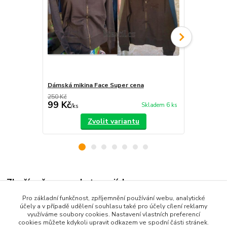
Dámská mikina Face Super cena
Dámská miki
250 Kč
220 Kč
99 Kč
99 Kč
Skladem 6 ks
/
ks
/
ks
Zvolit variantu
Zboží zařazeno v kategoriích
Pro základní funkčnost, zpříjemnění používání webu, analytické
Dámské oblečení
účely a v případě udělení souhlasu také pro účely cílení reklamy
využíváme soubory cookies. Nastavení vlastních preferencí
mikiny, soupravy
cookies můžete kdykoli upravit odkazem ve spodní části stránek.