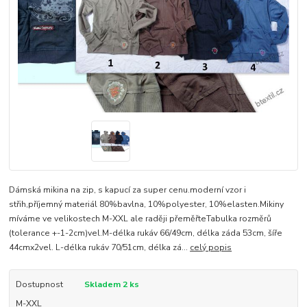
Dámská mikina na zip, s kapucí za super cenu.moderní vzor i
střih,příjemný materiál 80%bavlna, 10%polyester, 10%elasten.Mikiny
míváme ve velikostech M-XXL ale raději přeměřteTabulka rozměrů
(tolerance +-1-2cm)vel.M-délka rukáv 66/49cm, délka záda 53cm, šíře
44cmx2vel. L-délka rukáv 70/51cm, délka zá...
celý popis
Dostupnost
Skladem 2 ks
M-XXL