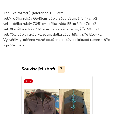
Tabulka rozměrů (tolerance +-1-2cm)
vel.M-délka rukáv 66/49cm, délka záda 53cm, šíře 44cmx2
vel. L-délka rukáv 70/51cm, délka záda 55cm šíře 47cmx2
vel. XL-délka rukáv 72/52cm, délka záda 57cm, šíře 50cmx2
vel. XXL-délka rukáv 76/53cm, délka záda 59cm, šíře 51cmx2
Vysvětlivky: měřeno volně položené, rukáv od krku/od ramene, šíře
v průramcích.
Související zboží
7
Akce
Akce