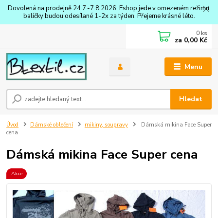
Dovolená na prodejně 24.7.-7.8.2026. Eshop jede v omezeném režimu,
balíčky budou odesílané 1-2x za týden. Přejeme krásné léto.
0
ks
za
0,00 Kč
Menu
Hledat
Úvod
Dámské oblečení
mikiny, soupravy
Dámská mikina Face Super
cena
Dámská mikina Face Super cena
Akce