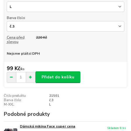
Barva číslo
Cena před
220 Kč
slevou
Nejsme plátci DPH
99 Kč
/
ks
Přidat do košíku
Číslo produktu:
21501
Barva číslo:
č.3
M-XXL:
L
Podobné produkty
Dámská mikina Face super cena
Skladem 8 ks