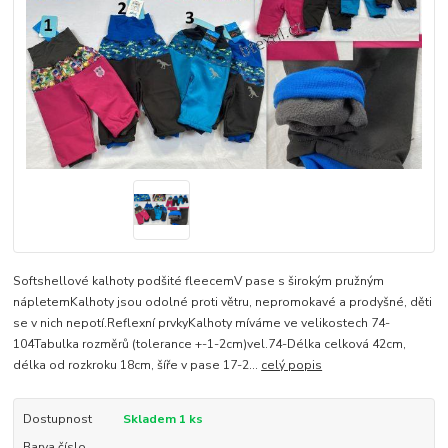
Softshellové kalhoty podšité fleecemV pase s širokým pružným
nápletemKalhoty jsou odolné proti větru, nepromokavé a prodyšné, děti
se v nich nepotí.Reflexní prvkyKalhoty míváme ve velikostech 74-
104Tabulka rozměrů (tolerance +-1-2cm)vel.74-Délka celková 42cm,
délka od rozkroku 18cm, šíře v pase 17-2...
celý popis
Dostupnost
Skladem 1 ks
Barva číslo