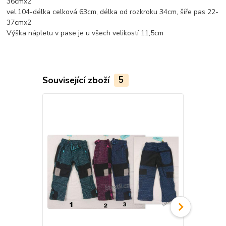
36cmx2
vel.104-délka celková 63cm, délka od rozkroku 34cm, šíře pas 22-
37cmx2
Výška nápletu v pase je u všech velikostí 11,5cm
Související zboží
5