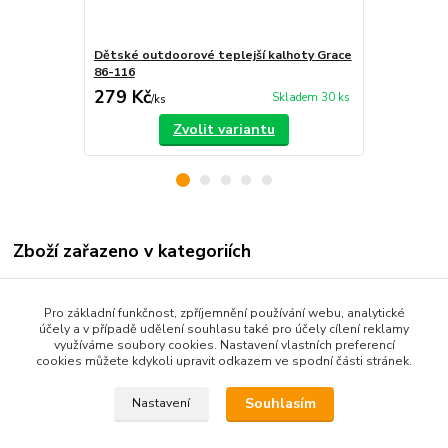
Dětské outdoorové teplejší kalhoty Grace
Dětské outd
86-116
80-110
279 Kč
280 Kč
Skladem 30 ks
/
ks
/
ks
Zvolit variantu
Zboží zařazeno v kategoriích
Dětské oblečení
Pro základní funkčnost, zpříjemnění používání webu, analytické
Kojenecké oblečení 68-92
účely a v případě udělení souhlasu také pro účely cílení reklamy
využíváme soubory cookies. Nastavení vlastních preferencí
Dětské kalhoty
cookies můžete kdykoli upravit odkazem ve spodní části stránek.
Souhlasím
Nastavení