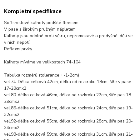
Kompletní specifikace
Softshellové kalhoty podšité fleecem
V pase s širokým pružným nápletem
Kalhoty jsou odolné proti větru, nepromokavé a prodyšné, děti se
v nich nepotí.
Reflexní prvky
Kalhoty míváme ve velikostech 74-104
Tabulka rozměrů (tolerance +-1-2cm)
vel.74-Délka celková 42cm, délka od rozkroku 18cm, šíře v pase
17-28cmx2
vel.80-délka celková 46cm, délka od rozkroku 22cm, šíře pas 18-
29cmx2
vel.86-délka celková 51cm, délka od rozkroku 24cm, šíře pas 19-
32cmx2
vel.92-délka celková 55cm, délka od rozkroku 28cm, šíře pas 20-
34cmx2
vel.98-délka celková 59cm, délka od rozkroku 31cm, šíře pas 21-