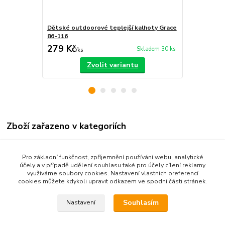
Dětské outdoorové teplejší kalhoty Grace
Dětské outd
86-116
80-110
279 Kč
280 Kč
Skladem 30 ks
/
ks
/
ks
Zvolit variantu
Zboží zařazeno v kategoriích
Dětské oblečení
Pro základní funkčnost, zpříjemnění používání webu, analytické
Kojenecké oblečení 68-92
účely a v případě udělení souhlasu také pro účely cílení reklamy
využíváme soubory cookies. Nastavení vlastních preferencí
Dětské kalhoty
cookies můžete kdykoli upravit odkazem ve spodní části stránek.
Souhlasím
Nastavení