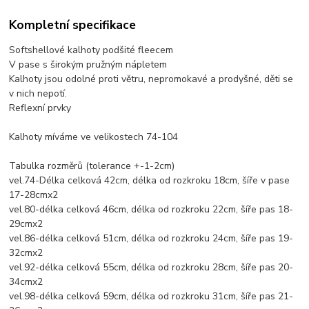
Kompletní specifikace
Softshellové kalhoty podšité fleecem
V pase s širokým pružným nápletem
Kalhoty jsou odolné proti větru, nepromokavé a prodyšné, děti se
v nich nepotí.
Reflexní prvky
Kalhoty míváme ve velikostech 74-104
Tabulka rozměrů (tolerance +-1-2cm)
vel.74-Délka celková 42cm, délka od rozkroku 18cm, šíře v pase
17-28cmx2
vel.80-délka celková 46cm, délka od rozkroku 22cm, šíře pas 18-
29cmx2
vel.86-délka celková 51cm, délka od rozkroku 24cm, šíře pas 19-
32cmx2
vel.92-délka celková 55cm, délka od rozkroku 28cm, šíře pas 20-
34cmx2
vel.98-délka celková 59cm, délka od rozkroku 31cm, šíře pas 21-