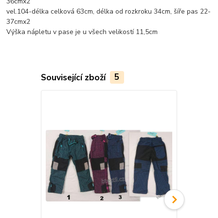
36cmx2
vel.104-délka celková 63cm, délka od rozkroku 34cm, šíře pas 22-
37cmx2
Výška nápletu v pase je u všech velikostí 11,5cm
Související zboží
5