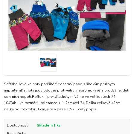
Softshellové kalhoty podšité fleecemV pase s širokým pružným
nápletemKalhoty jsou odolné proti větru, nepromokavé a prodyšné, děti
se v nich nepotí.Reflexní prvkyKalhoty míváme ve velikostech 74-
104Tabulka rozměrů (tolerance +-1-2cm)vel.74-Délka celková 42cm,
délka od rozkroku 18cm, šíře v pase 17-2...
celý popis
Dostupnost
Skladem 1 ks
Barva číslo