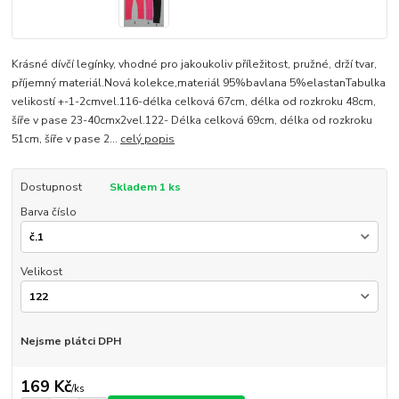
Krásné dívčí legínky, vhodné pro jakoukoliv příležitost, pružné, drží tvar,
příjemný materiál.Nová kolekce,materiál 95%bavlana 5%elastanTabulka
velikostí +-1-2cmvel.116-délka celková 67cm, délka od rozkroku 48cm,
šíře v pase 23-40cmx2vel.122- Délka celková 69cm, délka od rozkroku
51cm, šíře v pase 2...
celý popis
Dostupnost
Skladem 1 ks
Barva číslo
Velikost
Nejsme plátci DPH
169 Kč
/
ks