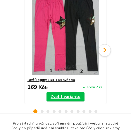
Dívčí legíny 134-164 hvězda
Dívčí legíny
169 Kč
159 Kč
Skladem 2 ks
/
ks
/
ks
Zvolit variantu
Pro základní funkčnost, zpříjemnění používání webu, analytické
účely a v případě udělení souhlasu také pro účely cílení reklamy