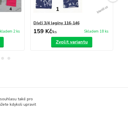
Dívčí 3/4 legíny 116-146
Dív
159 Kč
89
kladem 2 ks
Skladem 18 ks
/
ks
Zvolit variantu
 souhlasu také pro
žete kdykoli upravit