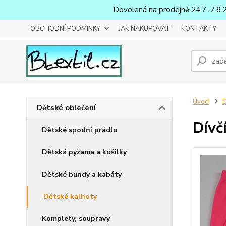
Dovolená na prodejně 24.7.-7.8.
OBCHODNÍ PODMÍNKY
JAK NAKUPOVAT
KONTAKTY
Úvod
D
Dětské oblečení
Dívč
Dětské spodní prádlo
Dětská pyžama a košilky
Dětské bundy a kabáty
Dětské kalhoty
Komplety, soupravy