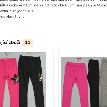
délka celková 84cm, délka od rozkroku 63cm, šíře pas 26-45cm
ena je za jeden kus
hou zkreslovat
jící zboží
11