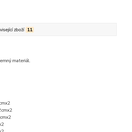
isející zboží
11
íjemný materiál.
0cmx2
42cmx2
42cmx2
x2
x2