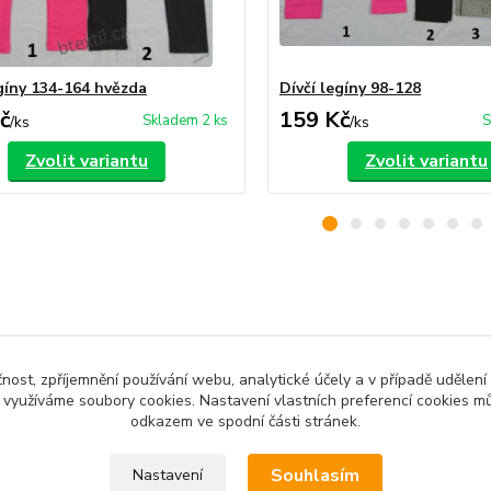
egíny 134-164 hvězda
Dívčí legíny 98-128
č
159 Kč
Skladem 2 ks
S
/
ks
/
ks
Zvolit variantu
Zvolit variantu
zařazeno v kategoriích
čnost, zpříjemnění používání webu, analytické účely a v případě udělení
é oblečení
Dětské kalhoty
y využíváme soubory cookies. Nastavení vlastních preferencí cookies mů
odkazem ve spodní části stránek.
Souhlasím
Nastavení