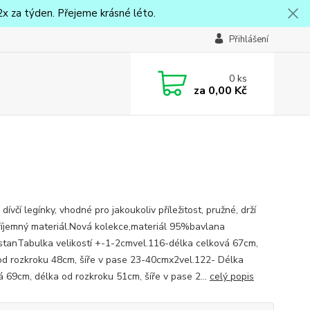
x za týden. Přejeme krásné léto.
Přihlášení
0
ks
za
0,00 Kč
dívčí legínky, vhodné pro jakoukoliv příležitost, pružné, drží
příjemný materiál.Nová kolekce,materiál 95%bavlana
tanTabulka velikostí +-1-2cmvel.116-délka celková 67cm,
od rozkroku 48cm, šíře v pase 23-40cmx2vel.122- Délka
á 69cm, délka od rozkroku 51cm, šíře v pase 2...
celý popis