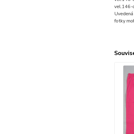
vel.146-
Uvedená c
fotky mo
Souvise