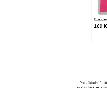
Dívčí l
169 K
Zboží 
Pro základní funk
Dětsk
účely cílení reklam