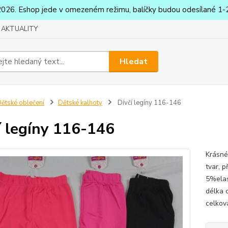
2026. Eshop jede v omezeném režimu, balíčky budou odesílané 1-2
AKTUALITY
Hledat
ětské oblečení
Dětské kalhoty
Dívčí legíny 116-146
í legíny 116-146
Krásné 
tvar, 
5%elas
délka 
celkov