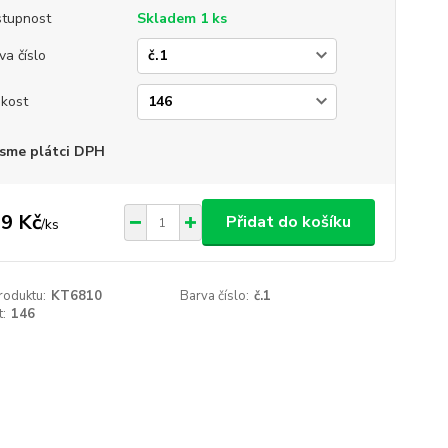
tupnost
Skladem 1 ks
va číslo
ikost
sme plátci DPH
9 Kč
Přidat do košíku
/
ks
roduktu:
KT6810
Barva číslo:
č.1
t:
146