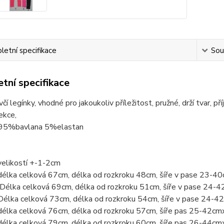
etní specifikace
Souv
tní specifikace
čí legínky, vhodné pro jakoukoliv příležitost, pružné, drží tvar, př
ekce,
 95%bavlana 5%elastan
velikostí +-1-2cm
délka celková 67cm, délka od rozkroku 48cm, šíře v pase 23-4
 Délka celková 69cm, délka od rozkroku 51cm, šíře v pase 24-
Délka celková 73cm, délka od rozkroku 54cm, šíře v pase 24-
délka celková 76cm, délka od rozkroku 57cm, šíře pas 25-42cm
délka celková 79cm, délka od rozkroku 60cm, šíře pas 26-44cm