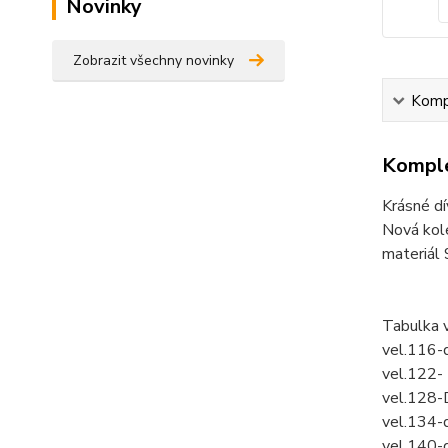
Novinky
Zobrazit všechny novinky
Kompl
Komple
Krásné dív
Nová kol
materiál
Tabulka 
vel.116-
vel.122-
vel.128-
vel.134-
vel.140-