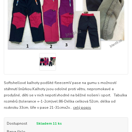
Softshellové kalhoty podšité fleecemV pase na gumu s možností
stáhnutí šnůrkou.Kalhoty jsou odolné proti větru, nepromokavé a
prodyšné, děti se v nich nepotí.vhodné na běžné nošení i sport. Tabulka
rozměrů (tolerance +-1-2cm)vel.86-Délka celková 52cm, délka od
rozkroku 33cm, šíře v pase 21-31cmx2v...
celý popis
Dostupnost
Skladem 11 ks
Barva číslo