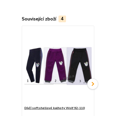
Související zboží
4
Dívčí softshellové kalhoty Wolf 92-110
Kugo Softsh
fleecem