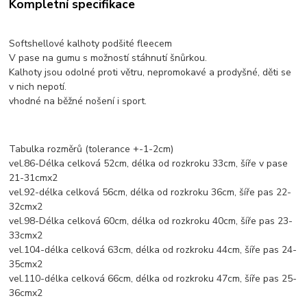
Kompletní specifikace
Softshellové kalhoty podšité fleecem
V pase na gumu s možností stáhnutí šnůrkou.
Kalhoty jsou odolné proti větru, nepromokavé a prodyšné, děti se
v nich nepotí.
vhodné na běžné nošení i sport.
Tabulka rozměrů (tolerance +-1-2cm)
vel.86-Délka celková 52cm, délka od rozkroku 33cm, šíře v pase
21-31cmx2
vel.92-délka celková 56cm, délka od rozkroku 36cm, šíře pas 22-
32cmx2
vel.98-Délka celková 60cm, délka od rozkroku 40cm, šíře pas 23-
33cmx2
vel.104-délka celková 63cm, délka od rozkroku 44cm, šíře pas 24-
35cmx2
vel.110-délka celková 66cm, délka od rozkroku 47cm, šíře pas 25-
36cmx2