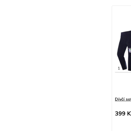
Dívčí s
399 K