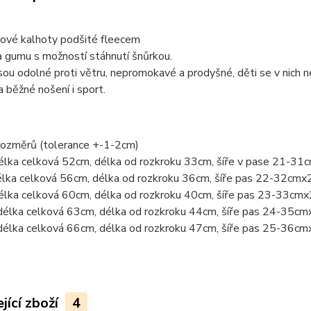
lové kalhoty podšité fleecem
 gumu s možností stáhnutí šnůrkou.
sou odolné proti větru, nepromokavé a prodyšné, děti se v nich n
 běžné nošení i sport.
rozměrů (tolerance +-1-2cm)
élka celková 52cm, délka od rozkroku 33cm, šíře v pase 21-31
élka celková 56cm, délka od rozkroku 36cm, šíře pas 22-32cmx
élka celková 60cm, délka od rozkroku 40cm, šíře pas 23-33cmx
délka celková 63cm, délka od rozkroku 44cm, šíře pas 24-35cm
délka celková 66cm, délka od rozkroku 47cm, šíře pas 25-36cm
jící zboží
4