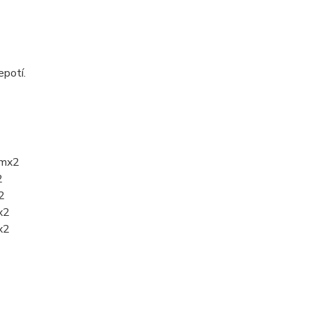
epotí.
cmx2
2
2
x2
x2