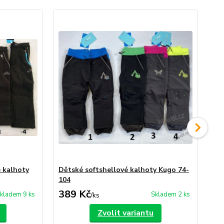
 kalhoty
Dětské softshellové kalhoty Kugo 74-
Dě
104
Gr
389 Kč
2
kladem 9 ks
Skladem 2 ks
/
ks
Zvolit variantu