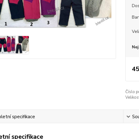
Dos
Bar
Vel
Nej
45
Číslo p
Velikos
etní specifikace
Sou
tní specifikace