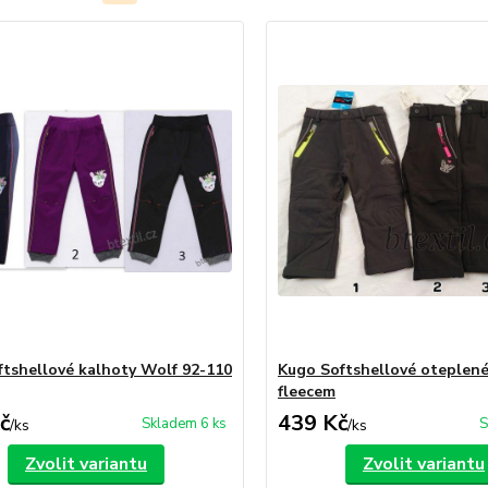
oftshellové kalhoty Wolf 92-110
Kugo Softshellové oteplené
fleecem
č
439 Kč
Skladem 6 ks
S
/
ks
/
ks
Zvolit variantu
Zvolit variantu