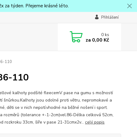
x za týden. Přejeme krásné léto.
Přihlášení
0
ks
za
0,00 Kč
 86-110
 86-110
ellové kalhoty podšité fleecemV pase na gumu s možností
tí šnůrkou.Kalhoty jsou odolné proti větru, nepromokavé a
né, děti se v nich nepotí.vhodné na běžné nošení i sport.
a rozměrů (tolerance +-1-2cm)vel.86-Délka celková 52cm,
od rozkroku 33cm, šíře v pase 21-31cmx2v...
celý popis