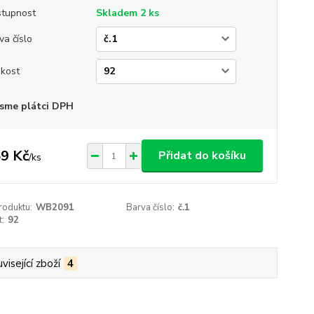
tupnost
Skladem 2 ks
va číslo
ikost
sme plátci DPH
9 Kč
Přidat do košíku
/
ks
roduktu:
WB2091
Barva číslo:
č.1
t:
92
visející zboží
4