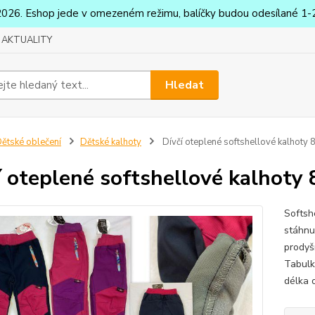
2026. Eshop jede v omezeném režimu, balíčky budou odesílané 1-2
AKTUALITY
Hledat
ětské oblečení
Dětské kalhoty
Dívčí oteplené softshellové kalhoty
í oteplené softshellové kalhoty
Softsh
stáhnu
prodyš
Tabulk
délka 