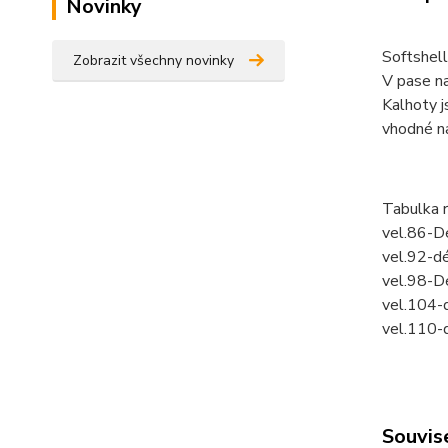
Novinky
Softshel
Zobrazit všechny novinky
V pase na
Kalhoty j
vhodné na
Tabulka 
vel.86-D
vel.92-d
vel.98-D
vel.104-
vel.110-
Souvise