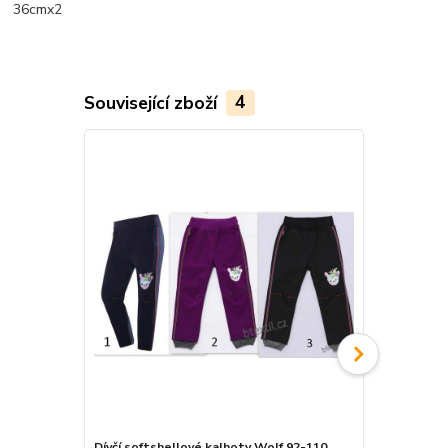
36cmx2
Související zboží
4
Dívčí softshellové kalhoty Wolf 92-110
Kugo Softsh