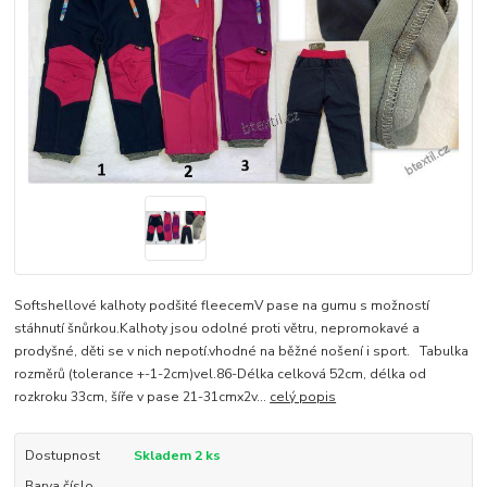
Softshellové kalhoty podšité fleecemV pase na gumu s možností
stáhnutí šnůrkou.Kalhoty jsou odolné proti větru, nepromokavé a
prodyšné, děti se v nich nepotí.vhodné na běžné nošení i sport. Tabulka
rozměrů (tolerance +-1-2cm)vel.86-Délka celková 52cm, délka od
rozkroku 33cm, šíře v pase 21-31cmx2v...
celý popis
Dostupnost
Skladem 2 ks
Barva číslo