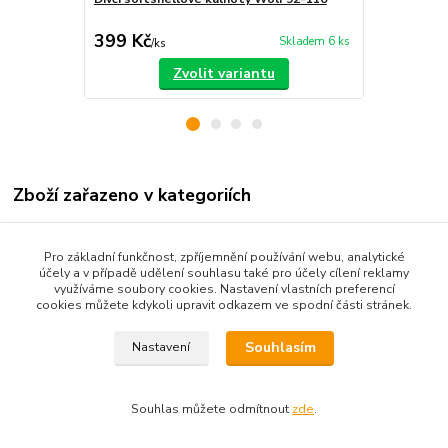
fleecem
399 Kč
439 Kč
Skladem 6 ks
/
ks
/
ks
Zvolit variantu
Zboží zařazeno v kategoriích
Dětské oblečení
Pro základní funkčnost, zpříjemnění používání webu, analytické
Kojenecké oblečení 68-92
účely a v případě udělení souhlasu také pro účely cílení reklamy
využíváme soubory cookies. Nastavení vlastních preferencí
Dětské kalhoty
cookies můžete kdykoli upravit odkazem ve spodní části stránek.
Souhlasím
Nastavení
Souhlas můžete odmítnout
zde
.
Vytvořeno na
Eshop-rychle.cz