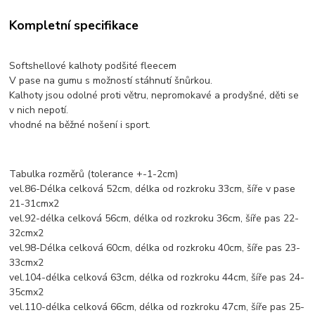
Kompletní specifikace
Softshellové kalhoty podšité fleecem
V pase na gumu s možností stáhnutí šnůrkou.
Kalhoty jsou odolné proti větru, nepromokavé a prodyšné, děti se
v nich nepotí.
vhodné na běžné nošení i sport.
Tabulka rozměrů (tolerance +-1-2cm)
vel.86-Délka celková 52cm, délka od rozkroku 33cm, šíře v pase
21-31cmx2
vel.92-délka celková 56cm, délka od rozkroku 36cm, šíře pas 22-
32cmx2
vel.98-Délka celková 60cm, délka od rozkroku 40cm, šíře pas 23-
33cmx2
vel.104-délka celková 63cm, délka od rozkroku 44cm, šíře pas 24-
35cmx2
vel.110-délka celková 66cm, délka od rozkroku 47cm, šíře pas 25-